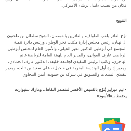
فكان من نصيب «ليدل تريك» الأميركي.
التتويج
توّج الفائز بلقب الطواف، والفائزين بالقمصان، الشيخ سلطان بن طحنون
آل نهيان، رئيس مجلس إدارة مكتب فخر الوطن، ورئيس دائرة تنمية
المجتمع في أبوظبي الدكتور مغير الخيلي، والأمين العام لمجلس أبوظبي
الرياضي عارف العواني، والمدير العام للهيئة العامة للرياضة غانم
الهاجري، ونائب الرئيس التنفيذي لجامعة خليفة، الدكتور عارف الحمادي،
ومدير إدارة أول الهندسة البحرية في «نخيل»، علي سعيد بن ثالث، ومدير
تنفيذي المبيعات والتسويق في شركة بن حمودة، أيمن البيجاوي.
• تيم ميرلير يُتوّج بالقميص الأخضر لمتصدر النقاط.. ومارك ستيوارت
يحتفظ بـ«الأسود».