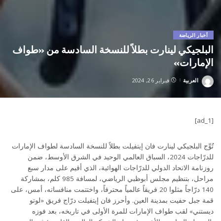
أخبار الرياضة
البلجيكي لينارت بطلاً للنسخة السادسة من «طواف
الإمارات»
العربية
فبراير 26, 2024
Posted
by
[ad_1]
تُوِّج البلجيكي لينارت فان إيتفيلت بطلاً للنسخة السادسة لطواف الإمارات
للدرّاجات 2024، السباق العالمي الوحيد في الشرق الأوسط، ضمن
روزنامة الاتحاد الدولي للدرّاجات الهوائية، الذي أقيم على مدار سبع
مراحل، بتنظيم مجلس أبوظبي الرياضي، لمسافة 985 كلم، بمشاركة
140 درّاجاً مثلوا 20 فريقاً عالمياً محترفاً، واختتمت منافساته، أمس، على
قمة جبل حفيت بمدينة العين. وأحرز فان إيتفيلت درّاج فريق «لوتو
ديستني» لقب طواف الإمارات للمرة الأولى في تاريخه، بعد فوزه