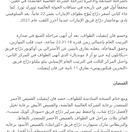
بالمرحلة السابعة والأخيرة (مرحلة الشركة العالمية القابضة) في العين،
محققاً أول فوز في تاريخه في سباقات الجولة العالمية (وورلد تور)، كما
جاء كثاني أصغر درّاج يُتوّج بطواف الإمارات بعمر 22 عاماً، بعد السلوفيني
تادي بوجاتشار درّاج فريق الإمارات عندما أحرز اللقب عام 2021.
وحسم فان إيتفيلت الطواف، بعد أن أنهى مراحله السبع في صدارة
الترتيب العام بإجمالي زمن قدره 22:31:18 ساعة، حيث قلب الموازين،
وحقق المفاجأة، بتغلبه بفارق ثانيتين عن الأسترالي بن أوكونور درّاج فريق
«ديكاثلون إيه جي تو آر لا مونديال» الذي أنهى الطواف في المركز الثاني،
واحتل المركز الثالث في الترتيب العام الإسباني بيلو بيلباو درّاج فريق
«البحرين فيكتوريوس» بفارق 11 ثانية عن فان إيتفيلت.
القمصان
ومع ختام النسخة السادسة للطواف، حصد فان إيتفيلت القميص الأحمر
للمتصدر برعاية الشركة العالمية القابضة، والقميص الأبيض برعاية نخيل
لأفضل درّاج شاب، واحتفظ تيم ميرلير درّاج فريق «سودال كويك ستيب»،
الفائز بثلاث مراحل في الطواف بالقميص الأخضر للمتصدر بالنقاط،
والبريطاني مارك ستيوارت درّاج فريق «كوراتيك» بالقميص الأسود برعاية
بن حمودة للسيارات، لمتصدر مرحلة السرعة المتوسطة، أما أفضل فريق