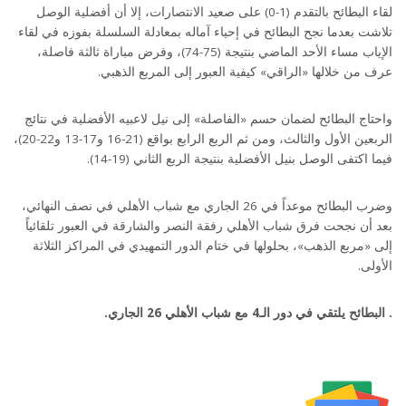
لقاء البطائح بالتقدم (1-0) على صعيد الانتصارات، إلا أن أفضلية الوصل
تلاشت بعدما نجح البطائح في إحياء آماله بمعادلة السلسلة بفوزه في لقاء
الإياب مساء الأحد الماضي بنتيجة (75-74)، وفرض مباراة ثالثة فاصلة،
عرف من خلالها «الراقي» كيفية العبور إلى المربع الذهبي.
واحتاج البطائح لضمان حسم «الفاصلة» إلى نيل لاعبيه الأفضلية في نتائج
الربعين الأول والثالث، ومن ثم الربع الرابع بواقع (21-16 و17-13 و22-20)،
فيما اكتفى الوصل بنيل الأفضلية بنتيجة الربع الثاني (19-14).
وضرب البطائح موعداً في 26 الجاري مع شباب الأهلي في نصف النهائي،
بعد أن نجحت فرق شباب الأهلي رفقة النصر والشارقة في العبور تلقائياً
إلى «مربع الذهب»، بحلولها في ختام الدور التمهيدي في المراكز الثلاثة
الأولى.
. البطائح يلتقي في دور الـ4 مع شباب الأهلي 26 الجاري.