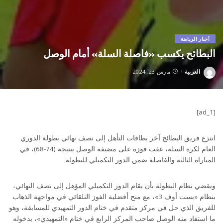
أخبار الرياضة
البطائح يكسب «فاصلة السلة» أمام الوصل
العربية
مارس 23, 2024
Posted
by
[ad_1]
انتزع فريق البطائح آخر بطاقات التأهل إلى نصف نهائي بطولة الدوري
العام لكرة السلة، عقب فوزه على مضيفه الوصل بنتيجة (74-68)، في
المباراة الثالثة والفاصلة ضمن الدور التكميلي للبطولة.
ويقضي نظام البطولة بأن يقام الدور التكميلي المؤهل إلى نصف النهائي،
بنظام «بست أوف 3»، مع منح أفضلية الفوز التلقائي في مواجهة الذهاب
للفريق الذي حل في مركز متقدم في ختام الدور التمهيدي للمسابقة، وهو
ما استفاد منه الوصل صاحب المركز الرابع في ختام «التمهيدي»، بدخوله