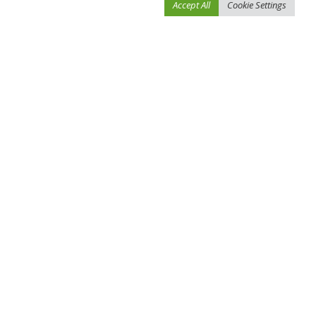
Accept All
Cookie Settings
احفظ اسمي، بريدي الإلكتروني، والموقع الإلكتروني في هذا المتصفح لاستخدامها المرة
المقبلة في تعليقي.
You Might Also Enjoy