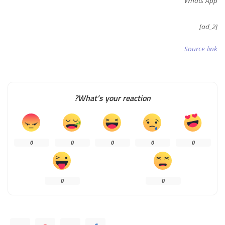
Whats App
[ad_2]
Source link
What’s your reaction?
0
0
0
0
0
0
0