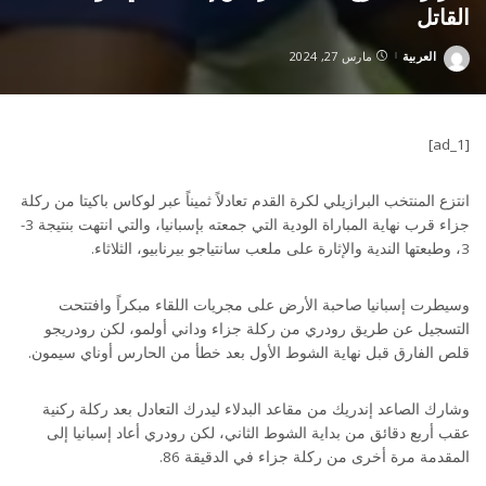
القاتل
العربية
مارس 27, 2024
Posted
by
[ad_1]
انتزع المنتخب البرازيلي لكرة القدم تعادلاً ثميناً عبر لوكاس باكيتا من ركلة
جزاء قرب نهاية المباراة الودية التي جمعته بإسبانيا، والتي انتهت بنتيجة 3-
3، وطبعتها الندية والإثارة على ملعب سانتياجو بيرنابيو، الثلاثاء.
وسيطرت إسبانيا صاحبة الأرض على مجريات اللقاء مبكراً وافتتحت
التسجيل عن طريق رودري من ركلة جزاء وداني أولمو، لكن رودريجو
قلص الفارق قبل نهاية الشوط الأول بعد خطأ من الحارس أوناي سيمون.
وشارك الصاعد إندريك من مقاعد البدلاء ليدرك التعادل بعد ركلة ركنية
عقب أربع دقائق من بداية الشوط الثاني، لكن رودري أعاد إسبانيا إلى
المقدمة مرة أخرى من ركلة جزاء في الدقيقة 86.