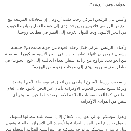
الدولية، وفق “رويترز”.
وأمس قال الرئيس التركي رجب طيب أردوغان إن محادثاته المزمعة مع
الرئيس الروسي فلاديمير بوتين قد تؤدي إلى عودة العمل بمبادرة الحبوب
في البحر الأسود، ودعا الدول الغربية إلى النظر في مطالب روسيا.
وأضاف الرئيس التركي خلال رحلة العودة من جولة ضمت دولا خليجية
وشمال قبرص أن “إنهاء اتفاق الحبوب في البحر الأسود سيكون له سلسلة
من العواقب، تتراوح من زيادة أسعار الغذاء العالمية إلى شح (الحبوب) في
مناطق معينة، وربما يؤدي إلى موجات جديدة من الهجرة”.
وانسحبت روسيا الأسبوع الماضي من اتفاق تم بوساطة الأمم المتحدة
وتركيا سمح بتصدير الحبوب الأوكرانية بأمان عبر البحر الأسود خلال العام
الماضي. كما ألغت ضمانات الملاحة الآمنة ومنذ ذلك الحين لم تبحر أي
سفن من الموانئ الأوكرانية.
وتقول موسكو إنها لن تعود إلى الاتفاق إلا إذا تمت تلبية مطالبها لتسهيل
وصول صادراتها من المواد الغذائية والأسمدة إلى الأسواق العالمية. وتقول
دول غربية إن موسكو لم تواجه مشكلة في بيع السلع الغذائية المعفاة من