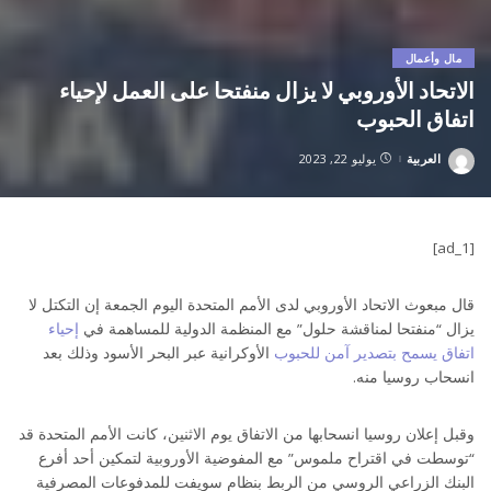
مال وأعمال
الاتحاد الأوروبي لا يزال منفتحا على العمل لإحياء
اتفاق الحبوب
العربية
يوليو 22, 2023
Posted
by
[ad_1]
قال مبعوث الاتحاد الأوروبي لدى الأمم المتحدة اليوم الجمعة إن التكتل لا
يزال “منفتحا لمناقشة حلول” مع المنظمة الدولية للمساهمة في
إحياء
اتفاق يسمح بتصدير آمن للحبوب
الأوكرانية عبر البحر الأسود وذلك بعد
انسحاب روسيا منه.
وقبل إعلان روسيا انسحابها من الاتفاق يوم الاثنين، كانت الأمم المتحدة قد
“توسطت في اقتراح ملموس” مع المفوضية الأوروبية لتمكين أحد أفرع
البنك الزراعي الروسي من الربط بنظام سويفت للمدفوعات المصرفية