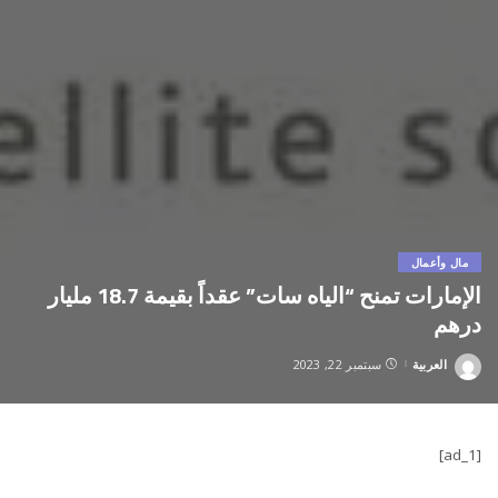
مال وأعمال
الإمارات تمنح “الياه سات” عقداً بقيمة 18.7 مليار
درهم
العربية
سبتمبر 22, 2023
Posted
by
[ad_1]