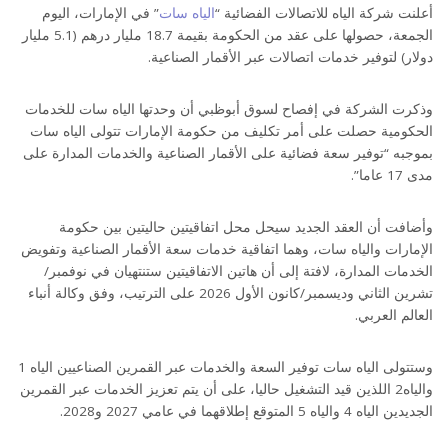
أعلنت شركة الياه للاتصالات الفضائية “
الياه سات
” في الإمارات، اليوم
الجمعة، حصولها على عقد من الحكومة بقيمة 18.7 مليار درهم (5.1 مليار
دولار) لتوفير خدمات اتصالات عبر الأقمار الصناعية.
وذكرت الشركة في إفصاح لسوق أبوظبي أن وحدتها الياه سات للخدمات
الحكومية حصلت على أمر تكليف من حكومة الإمارات تتولى الياه سات
بموجبه “توفير سعة فضائية على الأقمار الصناعية والخدمات المدارة على
مدى 17 عاما”.
وأضافت أن العقد الجديد سيحل محل اتفاقيتين حاليتين بين حكومة
الإمارات والياه سات، وهما اتفاقية خدمات سعة الأقمار الصناعية وتفويض
الخدمات المدارة، لافتة إلى أن هاتين الاتفاقيتين ستنتهيان في نوفمبر/
تشرين الثاني وديسمبر/كانون الأول 2026 على الترتيب، وفق وكالة أنباء
العالم العربي.
وستتولى الياه سات توفير السعة والخدمات عبر القمرين الصناعيين الياه 1
والياه2 اللذين قيد التشغيل حاليا، على أن يتم تعزيز الخدمات عبر القمرين
الجديدين الياه 4 والياه 5 المتوقع إطلاقهما في عامي 2027 و2028.