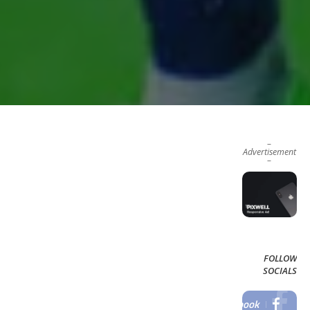
–
Advertisement
–
FOLLOW
SOCIALS
Facebook
LIKE