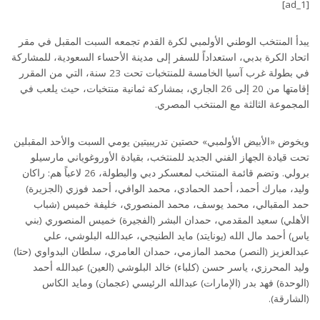
[ad_1]
يبدأ المنتخب الوطني الأولمبي لكرة القدم تجمعه السبت المقبل في مقر
اتحاد الكرة بدبي، استعداداً للسفر إلى مدينة الأحساء السعودية، للمشاركة
في بطولة غرب آسيا الخامسة للمنتخبات تحت 23 سنة، التي من المقرر
إقامتها من 20 إلى 26 الجاري، بمشاركة ثمانية منتخبات، حيث يلعب في
المجموعة الثالثة مع المنتخب المصري.
ويخوض «الأبيض الأولمبي» حصتين تدريبيتين يومي السبت والأحد المقبلين
تحت قيادة الجهاز الفني الجديد للمنتخب، بقيادة الأوروغوياني مارسيلو
برولي. وتضم قائمة المنتخب لمعسكر دبي والبطولة، 26 لاعباً هم: راكان
وليد، مبارك أحمد، أحمد الحمادي، محمد الوافي، أحمد فوزي (الجزيرة)
حمد المقبالي، محمد يوسف، محمد المنصوري، خليفة خميس (شباب
الأهلي) سعيد المقدمي، حمدان البشر (الفجيرة) خميس المنصوري (بني
ياس) أحمد مال الله (يونايتد) مايد الطنيجي، عبدالله البلوشي، علي
عبدالعزيز (النصر) محمد المازمي، حمدان العامري، سلطان البدواوي (حتا)
وليد المحرزي، ياسر حسن (كلباء) خالد البلوشي (العين) عبدالله أحمد
(الوحدة) فهد بدر (الإمارات) عبدالله الرئيسي (عجمان) ومايد الكاس
(الشارقة).