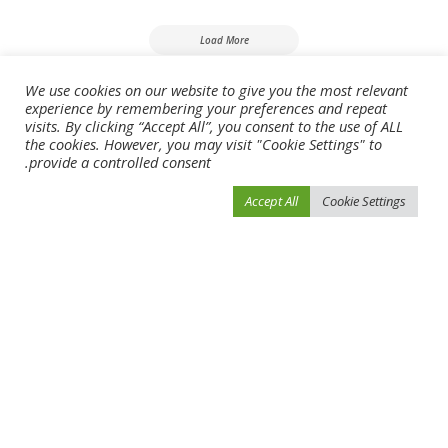
Load More
We use cookies on our website to give you the most relevant
فيفو نيوز
>
Blog
>
أخبار الرياضة
>
«الأولمبية» و«دولي الخماسي الحديث» يبحثان التعاون
experience by remembering your preferences and repeat
visits. By clicking “Accept All”, you consent to the use of ALL
the cookies. However, you may visit "Cookie Settings" to
provide a controlled consent.
Accept All
Cookie Settings