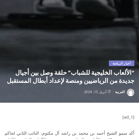
أخبار الرياضة
“الألعاب الخليجية للشباب” حلقة وصل بين أجيال
جديدة من الرياضيين ومنصة لإعداد أبطال المستقبل
العربية
أبريل 15, 2024
Posted
by
[ad_1]
أكد سمو الشيخ أحمد بن محمد بن راشد آل مكتوم، النائب الثاني لحاكم