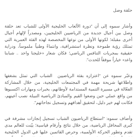
حلقة وصل
وأشار سموه إلى أن “دورة الألعاب الخليجية الأولى للشباب تعد حلقة
وصل بين أجيال جديدة من الرياضيين الخليجيين، ومصدراً لإلهام أجيال
أخرى مقبلة؛ لكونها الأولى من نوعها المخصصة لهذه الفئة العمرية التي
تمتلك رؤية طموحة ونظرة استشرافية، وانتماءً وطنياً ملموساً، ودراية
حقيقية بمجريات التنافس الرياضي؛ فكان شعار «خليجنا واحد .. شبابنا
واعد» خياراً موفقاً للحدث”.
وعبّر سموه عن “اعتزازه بفئة الرياضيين الشباب التي تمثل بشغفها
واطلاعها شريحة مهمة في المجتمعات الخليجية، من خلال المشاركة
الفعّالة في مسيرة التنمية المستدامة لأوطانهم، بخبرات ومهارات اكتسبوها
من واقع عملي حين وضعوا القيم والمبادئ الرياضية النبيلة نصب أعينهم،
فكانت لهم خير دليل، لتحقيق أهدافهم وتسجيل نجاحاتهم
.”
وأضاف سموه: “استطاع الرياضيون الشباب تسجيل إنجازات مشرفة في
كبرى المحافل الرياضية، من خلال نتائج وأرقام قياسية؛ بيّنت للعالم مدى
تقدم وتطور الحركة الأولمبية، وحرص القائمين عليها في الدول الخليجية