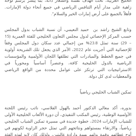
الخليج العربية، تحت الهدف نفسه والشعار ذاته، بما يبشر برسم لوحة
زاهية على مدار أيام التنافس الرياضي في جميع أنحاء دولة الإمارات..
فأهلاً بالجميع على أرض إمارات الخير والسلام
.”
وتابع الشيخ راشد بن حميد النعيمي، أن نسبة الشباب بدول المجلس
حسب المركز الإحصائي لدول مجلس التعاون الخليجي للفئة العمرية (15
– 29) سنة تمثل 23.8% من إجمالي عدد سكان دول المجلس وفقاً
للإحصائية التي أجريت عام 2022، الأمر الذي يجعل تلك الشريحة أولوية
في جميع الخطط والمبادرات التي تطلقها اللجان الأولمبية والمؤسسات
الرياضية بالدول الخليجية كافة، وعنصراً أساسياً ومحورياً في
الاستراتيجيات التي ترتكز على عوامل محددة من الواقع الرياضي
والمعطيات لدى كل دولة
.
تمكين الشباب الخليجي رياضياً
بدوره، أكد معالي الدكتور أحمد بالهول الفلاسي، نائب رئيس اللجنة
الأولمبية الوطنية، رئيس المكتب التنفيذي، أن دورة الألعاب الخليجية الأولى
للشباب الإمارات 2024، خطوة جديدة في مسيرة تمكين الشباب الخليجي
رياضياً، والارتقاء بمستواهم ونتائجهم التي تمثل حجر الزاوية لكونهم في
أوج عطائهم وقمة بذلهم بهمة وإرادة عاليتين، ولذلك كان لابد لهذه الفئة