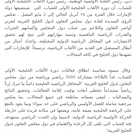
دبي، رئيس اللجنة الأولمبية الوطنية، رئيس دورة الألعاب الخليجية الأولى
للشباب، أن دورة الألعاب الخليجية الأولى للشباب، التي تستضيفها دولة
الإمارات خلال الفترة من 16 أبريل الحالي إلى 2 مايو المقبل ، تعكس
الرؤى السديدة لقادة دول مجلس التعاون لدول الخليج العربية لتعزيز
أواصر التعاون والتلاحم بين شباب دول المجلس وإكسابهم الخبرات
والقدرات الرياضية التنافسية وتنمية مهاراتهم التي تتيح لهم تحقيق
الانتصارات في المحافل الرياضية الدولية المختلفة، واعداد أجيال من
أبطال المستقبل في العديد من الألعاب الرياضية، ترسيخاً للإنجازات التي
تشهدها دول الخليج في كافة المجالات
.
وقال سموه بمناسبة انطلاق فعاليات دورة الألعاب الخليجية الأولى
للشباب، غداً (الثلاثاء) بمشاركة 3500 رياضي ورياضية من دول مجلس
التعاون لدول الخليج العربية: “المحافل الرياضية الخليجية دائماً ما تترك إرثاً
رياضياً مستداماً تتخطى أبعاده توقيت إقامة الفعاليات، وتحقيق النتائج
والميداليات ، لتبقى بصماته ساطعة في جميع المجالات، بما يعكس
مرجعية شاملة للعمل الأولمبي والرياضي على حد سواء؛ وبما يعود بالنفع
على الرياضة الخليجية بصفة عامة، ويضعها في مكانة فريدة على خارطة
الحركة الأولمبية الرياضية الدولية، لاسيما وإن الحدث الرياضي يستهدف
فئة الشباب التي تلقى كل الرعاية والاهتمام في دول مجلس التعاون لدول
الخليج العربية”.