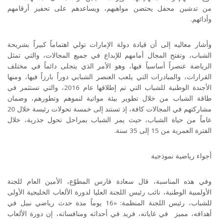
من تدشين محفل يحتضن مواهبهم، ويساعدهم على تحفيز أرقامهم
وأدائهم
.
وأشار معاليه إلى أن قيادة دولة الإمارات تولي اهتماماً كبيراً بشريحة
الشباب، وتفتح المجال أمامهم للإبداع في جميع المجالات، والتي تمثل
الرياضة عنصراً أساسياً فيها، وهو الأمر الذي يتجلى دائماً في مختلف
القرارات، والمبادرات التي يلعب العنصر الشبابي دوراً بارزاً فيها، ومنها
الأجندة الوطنية للشباب التي تم إطلاقها عام 2016، والتي تستثمر في
طاقة الشباب من خلال تطوير بيئة مواتية لنموهم وتطورهم، وضمان
مشاركتهم في المجالات كافة، إذ تستند إلى خمسة تحولات رئيسة خلال 20
عاماً من حياة الشباب، حيث يمر الشباب بمراحل تحول جذرية، خلال
الفترة العمرية من 15 إلى 35 سنة
.
أجواء رياضية نموذجية
وفي هذه المناسبة، قال سعادة فارس المطوّع، الأمين العام للجنة
الأولمبية الوطنية، نائب رئيس اللجنة العليا لدورة الألعاب الخليجية الأولى
للشباب، رئيس اللجنة المنظمة: «16 يوماً مدة حدث رياضي نبيل في
أهدافه، مميز في غاياته، فريد في أحداثه ومنافساته، إن دورة الألعاب