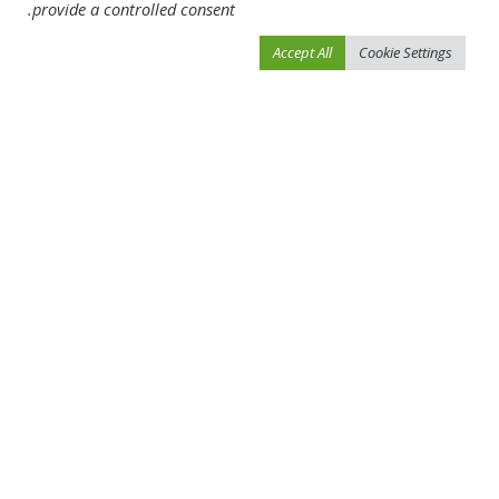
SHARE
provide a controlled consent.
Accept All
Cookie Settings
NEXT ARTICLE
PREVIOUS ARTICLE
تعرف إلى مدرب برشلونة الجديد بعد
وكلاء الفيب: وجهتك المثالية لمنتجات
رحيل تشافي!
الفيب بأسعار الجملة!
Leave a Reply
لن يتم نشر عنوان بريدك الإلكتروني.
الحقول الإلزامية مشار إليها بـ
*