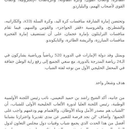
القوى لأصحاب الهمم، والبلياردو
.
وتحتضن إمارة الشارقة منافسات كرة اليد، وكرة السلة (3
x3
، والكاراتيه،
والشطرنج، والفروسية «قفز الحواجز»، والقوس والسهم، فيما تقام
منافسات الترايثلون بإمارة عجمان، على أن تستضيف إمارة الفجيرة
منافسات المبارزة، والريشة الطائرة، والتايكوندو
.
ويمثل وفد دولة الإمارات في الدورة 520 رياضياً ورياضية يشاركون في
الـ24 رياضة المدرجة بالدورة، مع سعي الجميع إلى رفع راية الوطن خفاقة
في المحفل الخليجي الأول من نوعه لفئة الشباب
.
هدف وشعار واحد
من جانبه، أكد الشيخ راشد بن حميد النعيمي، نائب رئيس اللجنة الأولمبية
الوطنية، رئيس اللجنة العليا لدورة الألعاب الخليجية الأولى للشباب، أن
“الشباب هم مصدر الأمل وبناة الأوطان، والاهتمام بهم ودعمهم واجب على
الجميع”. وأضاف “لن نجد فرصة للتعبير عن مدى تقديرنا واعتزازنا بشبابنا
أفضل من هذا الحدث الذي يجمع شباب وفتيات دول مجلس التعاون لدول