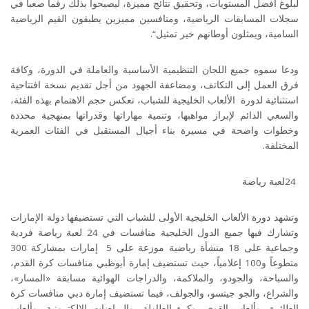
لبلوغ أفضل المستويات، وتحقيق نتائج مميزة، ليصبحوا بذلك رقماً صعباً في
سجلات المسابقات الرياضية، ومنافسين مميزين يطبقون القيم الرياضية
السامية، ويمثلون أوطانهم خير تمثيل
“
.
ودعا سموه جميع اللجان التنظيمية الأساسية والعاملة في الدورة، وكافة
فرق العمل إلى التكاتف، ومضاعفة الجهود من أجل تقديم نسخة افتتاحية
استثنائية لدورة الألعاب الخليجية للشباب، تعكس حجم الاهتمام بهذه الفئة،
والسعي الدائم لإبراز مواهبها، وتنمية مهاراتها وقدراتها بمنهجية محددة
وخطوات واضحة في مسيرة بناء أجيال المستقبل في الفئات العمرية
المختلفة
.
24
لعبة رياضة
وتشهد دورة الألعاب الخليجية الأولى للشباب التي تستضيفها دولة الإمارات
وتشارك فيها جميع الدول الخليجية منافسات في 24 لعبة رياضة فردية
وجماعية على 18 منشأة رياضية موزعة على 5 إمارات بمشاركة 300
متطوعاً و100 إعلامياً، حيث تستضيف إمارة أبوظبي منافسات كرة القدم،
والسباحة، والجودو، والملاكمة، والدراجات الهوائية مسابقة «المسار»،
والشراع، والجو جيتسو، والجولف، فيما تستضيف إمارة دبي منافسات كرة
الطائرة، وألعاب القوى، وكرة الطاولة، والرياضات الإلكترونية، وألعاب