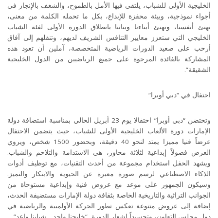
الخليجية الأولى للشباب، يلتقي فيها الأمل بالطموح، والشغف بالإنجاز في
أجواء نموذجية، وبيئة محفزة للإبداع، بكل ما تحمله الكلمة من معنى،
نهنئ أنفسنا، ونهنئ أبناءنا وبناتنا بانطلاق الدورة الأولى لفئة الشباب
الخليجي التي ستعزز معايير التنافس الشريف لديهم، وتنقلهم إلى آفاق
أرحب على صعيد الدورات الرياضية المتخصصة، آملين أن تعود هذه
المشاركة بالفائدة المرجوة على جميع الرياضيين من الدول الخليجية
الشقيقة”.
احتفال في “دبي أوبرا
“
وتحتضن “دبي أوبرا” احتفالا يوم 23 أبريل الحالي بمناسبة استضافة دولة
الإمارات دورة الألعاب الخليجية الأولى للشباب، حيث يتضمن الاحتفال
عرضاً فنيا مميزا يمتد لنحو 40 دقيقة، وبحضور 1500 شخص، ويروي
العرض فصولاً إبداعية لثلاثة محاور، هي الاستدامة والتلاحم والشباب.
ويشهد الحفل استخدام مجموعة من أحدث التقنيات، مع توظيف أدوات
الذكاء الاصطناعي لرسم صورة معبرة عن الحيوية والابتكار والتميز.
وسيكون الجمهور على موعد مع عروض فنية وإبداعية مستوحاة من
الجوانب التراثية والتاريخية الخاصة بثقافة دولة الإمارات مستضيفة الحدث،
إضافة إلى عروض متنوعة تعكس تطور الحركة الأولمبية والرياضية في
دول مجلس التعاون، وتجسيداً لشعار الدورة “خليجنا واحد .. شبابنا واعد”.