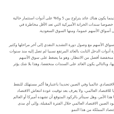
وأضاف في مقابلة مع “العربية” حينما يكون هناك عائد يتراوح بين 5 و6% على أدوات استثمار خالية
المخاطر ويمكن أن يصل 7% خصوصا سندات الخزانة الأميركية التي تعد الأقل مخاطرة في
ى أسواق الأسهم عموما، ومنها السوق السعودية.
أسواق الأسهم مع وصول دورة التشديد النقدي إلى آخر مراحلها وكثير
أدوات الدخل الثابت بالعائد المرتفع نسبيا لم تصل إليه منذ سنوات
ر منخفضة أفضل من الانتظار، وهو ما يضغط على سوق الأسهم
ها، وبالتالي يكون العائد على السندات منخفضا، وهذا بلا شك يؤثر
قتصادي عالميا وفي الصين تحديدا باعتبارها أكبر مستهلك للنفط
للاقتصاد العالمي، ولا يعرف بعد توقيت عودة انتعاش الاقتصاد
ذا الأمر، وهل سيتأثر بالركود المتوقع أن تشهده أميركا أو العالم
قود الصين الاقتصاد العالمي خلال الفترة المقبلة، وإلى أي مدى
صاد المملكة من هذا النمو.