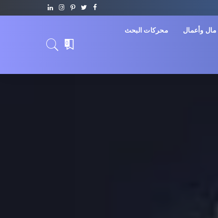
مال وأعمال
محركات البحث
0