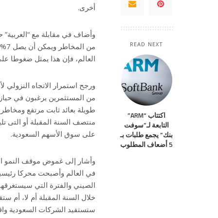
أخرى.
READ NEXT
من 
العالم، فإن هذا يمثل ضغوطا عل
ورجح استمرار الاتجاه النزولي ل
من المستثمرين يرغبون في حيازة 
طويلة بعائد ثابت مرتفع ومخاط
اكتتاب “ARM”
منتصف السنة المقبلة أو التى تلي
التابعة لـ”سوفت
على سوق الأسهم السعودية.
بنك” يجمع طلبات بـ
5 أضعاف المطلوب
وأشار إلى غموض موقف النمو الا
في العالم وأصبحت محركا رئيسيا 
الصيني والفترة التي سيستغرقها ه
خلال السنة المقبلة أم لا، أم ست
ستستفيد الشركات السعودية واقت