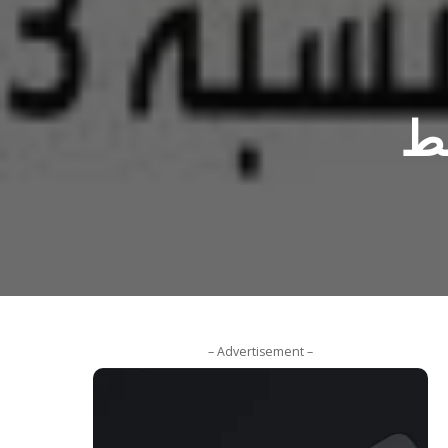
غط
– Advertisement –