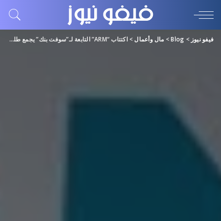
فيفو نيوز
>
Blog
>
مال وأعمال
>
اكتتاب “ARM” التابعة لـ”سوفت بنك” يجمع طلبات بـ 5 أضعاف المطلوب