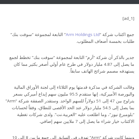
[ad_1]
جمع اكتتاب شركة “
Arm Holdings Ltd
” التابعة لمجموعة “سوفت بنك”
طلبات بخمسة أضعاف المطلوب.
جدير بالذكر أن شركة “آرم” التابعة لمجموعة “سوفت بنك” تخطط لجمع
ما يصل إلى 4.87 مليار دولار في طرح عام أولي أصغر بكثير مما كان
يستهدفه مصمم شرائح الهاتف سابقاً.
وقالت الشركة في مذكرة قدمتها يوم الثلاثاء إلى لجنة الأوراق المالية
والبورصة الأميركية، إنها ستقدم 95.5 مليون سهم إيداع أميركي بسعر
يتراوح بين 47 إلى 51 دولاراً للسهم الواحد. وستقدر الصفقة شركة “Arm”
بما يصل إلى 54.5 مليار دولار عند الحد الأقصى للنطاق، وفقاً لحسابات
“بلومبرغ نيوز”، وما اطلعت عليه “العربية.نت”. ولدى شركات تغطية
الاكتتاب خيار شراء ما يصل إلى 7 ملايين سهم إضافي.
وبينما كانت شركة “Arm” تهدف في السابق إلى جمع ما بين 8 إلى 10