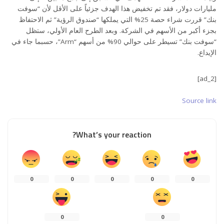
مليارات دولار، فقد تم تخفيض هذا الهدف جزئياً على الأقل لأن “سوفت
بنك” قررت شراء حصة 25% التي يملكها “صندوق الرؤية” ثم الاحتفاظ
بجزء أكبر من الأسهم في الشركة. وبعد الطرح العام الأولي، ستظل
“سوفت بنك” تسيطر على حوالي 90% من أسهم “Arm”، حسبما جاء في
الإيداع.
[ad_2]
Source link
What’s your reaction?
0
0
0
0
0
0
0