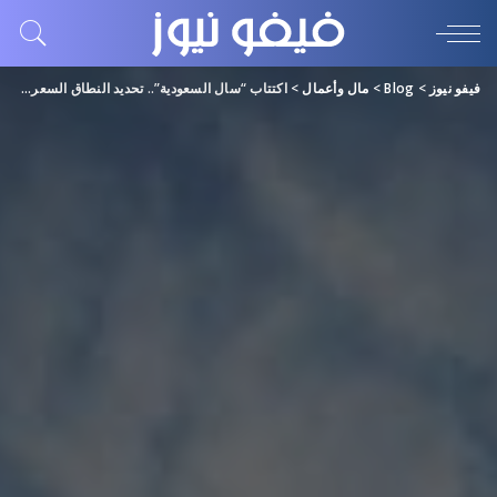
فيفو نيوز
>
Blog
>
مال وأعمال
>
اكتتاب “سال السعودية”.. تحديد النطاق السعري بين 98 و106 ريالات للسهم