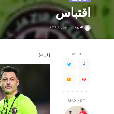
اقتباس
العربية
أبريل 9, 2024
Posted
by
SHARE
[ad_1]
READ NEXT