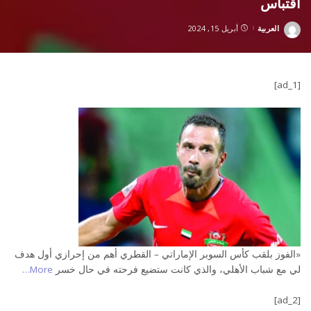
اقتباس
العربية
أبريل 15, 2024
Posted
by
[ad_1]
«الفوز بلقب كأس السوبر الإماراتي – القطري أهم من إحرازي أول هدف
لي مع شباب الأهلي، والذي كانت ستضيع فرحته في حال خسر
More…
[ad_2]