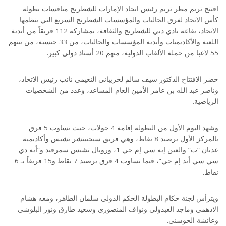
افتتح تريم مطر تريم رئيس اتحاد الإمارات للشطرنج منافسات بطولة
كأس الاتحاد لفرق الجاليات والمؤسسات الشطرنج السريع التي ينظمها
الاتحاد، بقاعة نادي دبي للشطرنج والثقافة، بمشاركة 112 فريقاً من أندية
اللعبة والأكاديميات وأندية المؤسسات والجاليات، من 33 جنسية، من بينهم
55 لاعبا من حملة الألقاب الدولية، منهم 20 أستاذ دولي كبير.
حضر الافتتاح الدكتور سيف سالم لخريباني النعيمي نائب رئيس الاتحاد،
وناصر عبد الله بن عامر الأمين العام المساعد، وعدد من الشخصيات
الرياضية.
وشهد اليوم الأول من البطولة إقامة 4 جولات، حيث تساوت 5 فرق
بالمركز الأول برصيد 8 نقاط، وهي فريق سيجنيتشر تشيس وأكاديمية
عدنان “ب” والعين إيه سي إم جي 1، ورويال تشيس سمرقند و”أيه دي
سي سي أند إم جي”، فيما تساوت 4 فرق برصيد 7 نقاط و15 فريقاً بـ 6
نقاط.
ويترأس لجنة حكام البطولة الحكم الدولي سلمان الطاهر، ومعه هشام
الادهمي وماجد العبدولي ونواف المنصوري وسعيد طارق ونور البلوشي
وعائشة الحوسني.