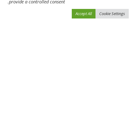
provide a controlled consent.
What’s your reaction?
Accept All
Cookie Settings
0
0
0
0
0
0
0
SHARE
NEXT ARTICLE
PREVIOUS ARTICLE
حلم الوصل في ثنائية «الدوري والكأس»
فندق يطرح فراش نام عليه كريستيانو
يصطدم بالجزيرة
رونالدو مقابل مبلغ زهيد.. تعرف على
السعر