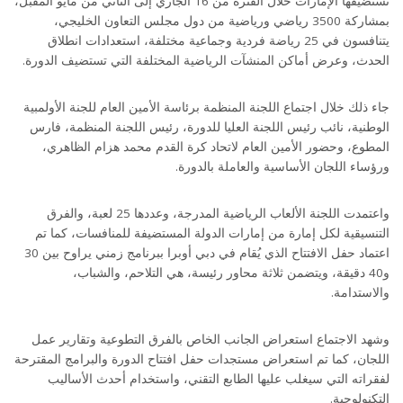
تستضيفها الإمارات خلال الفترة من 16 الجاري إلى الثاني من مايو المقبل،
بمشاركة 3500 رياضي ورياضية من دول مجلس التعاون الخليجي،
يتنافسون في 25 رياضة فردية وجماعية مختلفة، استعدادات انطلاق
الحدث، وعرض أماكن المنشآت الرياضية المختلفة التي تستضيف الدورة.
جاء ذلك خلال اجتماع اللجنة المنظمة برئاسة الأمين العام للجنة الأولمبية
الوطنية، نائب رئيس اللجنة العليا للدورة، رئيس اللجنة المنظمة، فارس
المطوع، وحضور الأمين العام لاتحاد كرة القدم محمد هزام الظاهري،
ورؤساء اللجان الأساسية والعاملة بالدورة.
واعتمدت اللجنة الألعاب الرياضية المدرجة، وعددها 25 لعبة، والفرق
التنسيقية لكل إمارة من إمارات الدولة المستضيفة للمنافسات، كما تم
اعتماد حفل الافتتاح الذي يُقام في دبي أوبرا ببرنامج زمني يراوح بين 30
و40 دقيقة، ويتضمن ثلاثة محاور رئيسة، هي التلاحم، والشباب،
والاستدامة.
وشهد الاجتماع استعراض الجانب الخاص بالفرق التطوعية وتقارير عمل
اللجان، كما تم استعراض مستجدات حفل افتتاح الدورة والبرامج المقترحة
لفقراته التي سيغلب عليها الطابع التقني، واستخدام أحدث الأساليب
التكنولوجية.