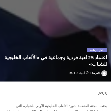
أخبار الرياضة
اعتماد 25 لعبة فردية وجماعية في «الألعاب الخليجية
للشباب»
العربية
أبريل 2, 2024
Posted
by
[ad_1]
بحثت اللجنة المنظمة لدورة الألعاب الخليجية الأولى للشباب، التي