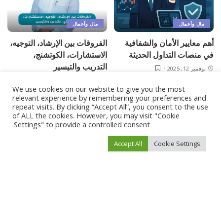
مال وأعمال
مال وأعمال
أهم معايير الأمان والشفافية
الفروقات بين الإرشاد، التوجيه،
في منصات التداول الحديثة
الاستشارات، الكوتشنج،
التدريب والتيسير
نوفمبر 12, 2025
أكتوبر 25, 2025
We use cookies on our website to give you the most
relevant experience by remembering your preferences and
Load More
repeat visits. By clicking “Accept All”, you consent to the use
of ALL the cookies. However, you may visit "Cookie
Settings" to provide a controlled consent.
فيفو نيوز
>
Blog
>
أخبار العالم
>
“أكثر شعوب العالم بؤساً”.. هكذا يرى 98% من الأفغان أنفسهم
Accept All
Cookie Settings