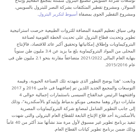
توسعات شركة السويس لتصنيع البترول متمثلة بمجمع التفحيم وإنتاج
السولار، ومشروع تقطير المتكثفات بشركة النصر للبترول بالسويس،
ومشروع التقطير الجوى بمصفاة
أسيوط لتكرير البترول
.
وفى سياق تعظيم القيمة المضافة للثروات الطبيعية حرصت استراتيجية
تطوير وتحديث قطاع البترول على تحديث الخطة القومية لصناعة
البتروكيماويات وإطلاق إمكانياتها وتحقيق أكبر عائد للاقتصاد، فالإنتاج
المحلى من المواد البتروكيماوية بلغ ما يزيد عن 3.4 مليون طن سنوياً
بنهاية العام المالى 2021/2022 متضاعفاً مقارنة بنحو 2.1 مليون طن فى
عام 2015/2016.
وتابعت: “هذا يوضح التطور الذى شهدته تلك الصناعة الحيوية، وقيمة
التوسعات والمجمع الجديد اللذين تم إضافتهما فى عامى 2016 و 2017
وافتتحهما الرئيس عبدالفتاح السيسى باستثمارات إجمالية حوالى 4
مليارات دولار وهما مجمعى موبكو بدمياط وإيثيدكو بالأسكندرية”، وذلك
إلى جانب التطوير الشامل لمصانع شركة البتروكيماويات المصرية
بالأسكندرية أحد قلاع الإنتاج التابعة للقطاع العام البترولى والتى شهدت
تنفيذ برنامج تطوير غير مسبوق لأول مرة منذ نشأتها منذ أكثر من 40 عاماً
وذلك ضمن برنامج تطوير كيانات القطاع العام.