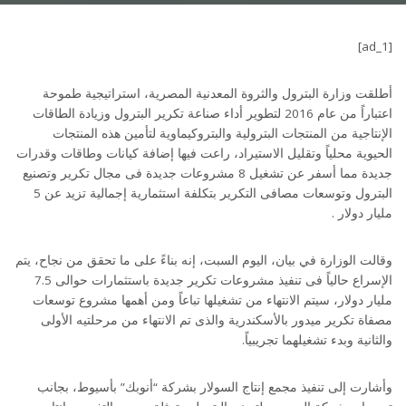
[ad_1]
أطلقت وزارة البترول والثروة المعدنية المصرية، استراتيجية طموحة
اعتباراً من عام 2016 لتطوير أداء صناعة تكرير البترول وزيادة الطاقات
الإنتاجية من المنتجات البترولية والبتروكيماوية لتأمين هذه المنتجات
الحيوية محلياً وتقليل الاستيراد، راعت فيها إضافة كيانات وطاقات وقدرات
جديدة مما أسفر عن تشغيل 8 مشروعات جديدة فى مجال تكرير وتصنيع
البترول وتوسعات مصافى التكرير بتكلفة استثمارية إجمالية تزيد عن 5
مليار دولار .
وقالت الوزارة في بيان، اليوم السبت، إنه بناءً على ما تحقق من نجاح، يتم
الإسراع حالياً فى تنفيذ مشروعات تكرير جديدة باستثمارات حوالى 7.5
مليار دولار، سيتم الانتهاء من تشغيلها تباعاً ومن أهمها مشروع توسعات
مصفاة تكرير ميدور بالأسكندرية والذى تم الانتهاء من مرحلتيه الأولى
والثانية وبدء تشغيلهما تجريبياً.
وأشارت إلى تنفيذ مجمع إنتاج السولار بشركة “أنوبك” بأسيوط، بجانب