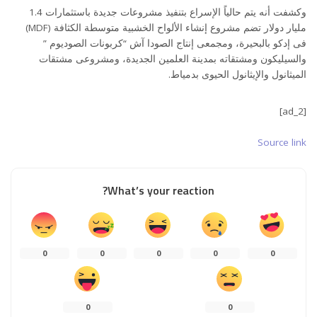
وكشفت أنه يتم حالياً الإسراع بتنفيذ مشروعات جديدة باستثمارات 1.4
مليار دولار تضم مشروع إنشاء الألواح الخشبية متوسطة الكثافة (MDF)
فى إدكو بالبحيرة، ومجمعى إنتاج الصودا آش “كربونات الصوديوم ”
والسيليكون ومشتقاته بمدينة العلمين الجديدة، ومشروعى مشتقات
الميثانول والإيثانول الحيوى بدمياط.
[ad_2]
Source link
What’s your reaction?
0
0
0
0
0
0
0