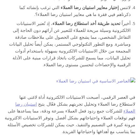
لاتنس
إختيار
معايير استبيان رضا العملاء
التي ترغب بإنشائه كما
ذكرناهم فيي فقرة ما هي معايير استبيان رضا العملاء؟.
أخيراً
تحديد طريقة أخد استطلاع رضا العملاء
، إذ تُعتبر الاستبيانات
الالكترونية وسيلة مريحة للعملاء للتعبير عن آرائهم دون الحاجة إلى
التفاعل الشخصي، مما يشجع على الحصول على ملاحظات صادقة
ومباشرة. ومع التطور التكنولوجي المستمر، يمكن أيضاً تحليل البيانات
المجمعة من خلال الاستبيانات الالكترونية بسهولة باستخدام أدوات
تحليل البيانات، مما يسمح للشركات باتخاذ قرارات مبنية على الأدلة
الرقمية والإحصاءات لتحسين مستوى رضا العملاء.
في العصر الرقمي، أصبحت الاستبيانات الالكترونية أداة لاغنى عنها
لاستطلاع رضا العملاء وتحليل تجربتهم بشكل فعّال. يتيح
استبيان رضا
العملاء
للشركات جمع ردود فعل العملاء بسرعة ودقة، مما يساعدها على
فهم توقعات العملاء واحتياجاتهم بشكل أفضل. وتوفر الاستبيانات الاكترونية
مرونة كبيرة في التصميم والتنفيذ، حيث يمكن للشركات تخصيص الأسئلة
بما يتناسب مع أهدافها واحتياجاتها الفريدة.