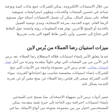
من خلال الاستبيانات الالكترونية، يمكن للشركات جمع بيانات كمية ونوعية
تساعد في تحسين المنتجات والخدمات وتطوير استراتيجيات تسويقية
فعالة. على سبيل المثال، يمكن أن تشمل الاستبيانات أسئلة حول مستوى
الرضا العام، جودة الخدمة، سرعة الاستجابة، ومدى توصية العميل
بالخدمة أو المنتج للآخرين. توفر هذه المعلومات رؤية واضحة حول النقاط
التي تحتاج إلى تحسين، وأين تكمن نقاط القوة التي يجب تعزيزها.
ميزات استبيان رضا العملاء من بُرس لاين
عندما يتعلق الأمر بإنشاء استبيانات فعّالة لاستطلاع رضا العملاء، تعد برس
لاين الأبرز من بين المنصات التي توفر حلولاً متقدمة ومرنة من أجل
عمل
استبيان
مجاني
. تقدم برس لاين مجموعة واسعة من الأدوات التي تتيح
للشركات إنشاء استبيانات مخصصة تتناسب مع احتياجاتها الفريدة، سواء
كانت الشركة تسعى إلى قياس رضا العملاء عن منتج معين أو عن تجربة
الخدمة بشكل عام.
تتميز أدوات برس لاين بسهولة الاستخدام، مما يسمح حتى للمبتدئين
بإنشاء استبيانات احترافية دون الحاجة إلى خبرة تقنية متقدمة. يمكن
للمستخدمين اختيار من بين مجموعة متنوعة من أنواع الأسئلة، بما في