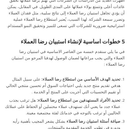
أظهرت العديد من الدراسات أن الشركات التي تهتم برضا عملائها تحقق
عائدات أعلى وتتمتع بولاء عملائها على المدى الطويل. في المقابل، يمكن
أن يؤدي تجاهل استبيان رضا العملاء إلى نتائج سلبية، مثل فقدان العملاء
وتضرر سمعة الشركة. لهذا السبب، يُعتبر استطلاع رضا العملاء عملية
استراتيجية ضرورية للشركات التي تسعى للتميز وتحقيق النمو المستدام.
5 خطوات اساسية لإنشاء استبيان رضا العملاء
في ما يلي سنقدم خمسة من العناصر الاساسية في استبيان رضا
العملاء والتي يجب مراعاتها لضمان الوصول لهدفنا المرجو من استبيان
رضا العملاء :
تحديد الهدف الأساسي من استطلاع رضا العملاء:
على سبيل المثال
هدفي تقديم منتج جديد يلبي احتياجات السوق أم تحسين منتجي الحالي
أو تقييم التحسينات التي أجريت على المنتج أو الخدمة .
تحديد الأفراد المستهدفين من استطلاع رضا العملاء:
هل ترغب بجذب
عملاء جدد ما يعني أنك تستهدف عملاء محتملين أو الحفاظ على عملائك
الحاليين أو ترغب بالتوجه في خدماتك لفئة مجتمعية معينة.
صياغة أسئلة استبيان رضا العملاء
بشكل يشعر المجيب بأهمية رأيه
ودوره في تطوير الخدمة المقدمة والمنتجات.