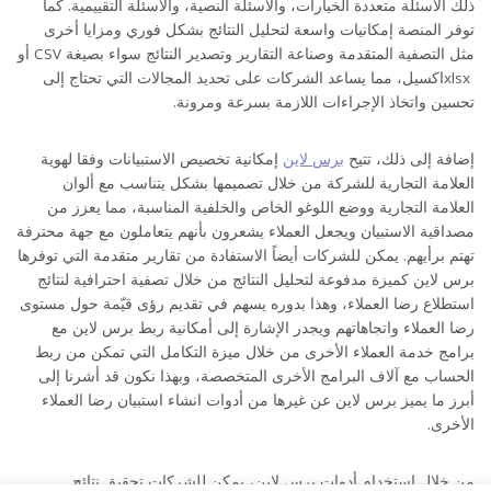
ذلك الأسئلة متعددة الخيارات، والأسئلة النصية، والأسئلة التقييمية. كما
توفر المنصة إمكانيات واسعة لتحليل النتائج بشكل فوري ومزايا أخرى
مثل التصفية المتقدمة وصناعة التقارير وتصدير النتائج سواء بصيغة CSV أو
xlsxاكسيل، مما يساعد الشركات على تحديد المجالات التي تحتاج إلى
تحسين واتخاذ الإجراءات اللازمة بسرعة ومرونة.
إضافة إلى ذلك، تتيح
برس لاين
إمكانية تخصيص الاستبيانات وفقا لهوية
العلامة التجارية للشركة من خلال تصميمها بشكل يتناسب مع ألوان
العلامة التجارية ووضع اللوغو الخاص والخلفية المناسبة، مما يعزز من
مصداقية الاستبيان ويجعل العملاء يشعرون بأنهم يتعاملون مع جهة محترفة
تهتم برأيهم. يمكن للشركات أيضاً الاستفادة من تقارير متقدمة التي توفرها
برس لاين كميزة مدفوعة لتحليل النتائج من خلال تصفية احترافية لنتائج
استطلاع رضا العملاء، وهذا بدوره يسهم في تقديم رؤى قيّمة حول مستوى
رضا العملاء واتجاهاتهم ويجدر الإشارة إلى أمكانية ربط برس لاين مع
برامج خدمة العملاء الأخرى من خلال ميزة التكامل التي تمكن من ربط
الحساب مع آلاف البرامج الأخرى المتخصصة، وبهذا نكون قد أشرنا إلى
أبرز ما يميز برس لاين عن غيرها من أدوات انشاء استبيان رضا العملاء
الأخرى.
من خلال استخدام أدوات برس لاين، يمكن للشركات تحقيق نتائج