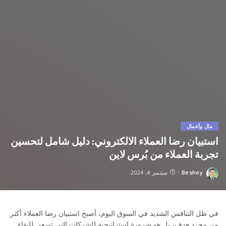
مال وأعمال
استبيان رضا العملاء الالكتروني: دليل شامل لتحسين
تجربة العملاء من بُرس لاين
Beshoy
سبتمبر 4, 2024
Posted
by
في ظل التنافس الشديد في السوق اليوم، أصبح استبيان رضا العملاء أكثر
من مجرد هدف، بل هو ضرورة استراتيجية للشركات التي تسعى للبقاء