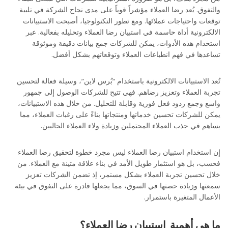
والتفوق. يُعد رضا العملاء مؤشراً قوياً على مدى نجاح الشركة في تلبية
توقعات واحتياجات عملائها. ومع تطور التكنولوجيا، أصبحت الاستبيانات
الالكترونية أداة حاسمة في استبيان رضا العملاء وتحليله بفعالية. عبر
استخدام هذه الأدوات، يمكن للشركات جمع بيانات دقيقة وموثوقة
تساعدها في فهم انطباعات العملاء وتوقعاتهم بشكل أفضل.
تُعد الاستبيانات الالكترونية باستخدام “بُرس لاين”، وسيلة فعالة لتحسين
تجربة العملاء وتعزيز رضاهم. فهي تتيح للشركات الوصول إلى جمهور
واسع وجمع ردود فعل فورية وقابلة للتحليل. من خلال هذه الاستبيانات،
يمكن للشركات تحسين خدماتها ومنتجاتها بناءً على رغبات العملاء، مما
يساهم في جذب العملاء المحتملين وزيادة ولاء العملاء الحاليين.
إن استخدام استبيان رضا العملاء ليس مجرد خطوة لتحقيق رضا العملاء
فحسب، بل هو استثمار طويل الأمد في بناء علاقة متينة مع العملاء. من
خلال تحسين تجربة العملاء بشكل مستمر، إذ تضمن الشركات تعزيز
سمعتها وزيادة حصتها في السوق، مما يجعلها قادرة على التفوق في بيئة
الأعمال المتغيرة باستمرار.
ما هي أهمية استبيان رضا العملاء؟