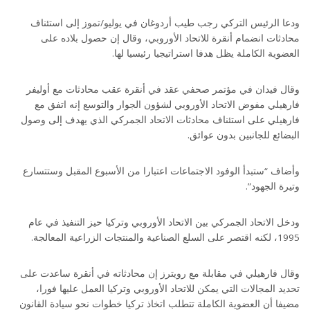
ودعا الرئيس التركي رجب طيب أردوغان في يوليو/تموز إلى استئناف
محادثات انضمام أنقرة للاتحاد الأوروبي، وقال إن حصول بلاده على
العضوية الكاملة يظل هدفا استراتيجيا رئيسيا لها.
وقال فيدان في مؤتمر صحفي عقد في أنقرة عقب محادثات مع أوليفر
فارهيلي مفوض الاتحاد الأوروبي لشؤون الجوار والتوسع إنه اتفق مع
فارهيلي على استئناف محادثات الاتحاد الجمركي الذي يهدف إلى وصول
البضائع للجانبين بدون عوائق.
وأضاف “ستبدأ الوفود الاجتماعات اعتبارا من الأسبوع المقبل وستتسارع
وتيرة الجهود”.
ودخل الاتحاد الجمركي بين الاتحاد الأوروبي وتركيا حيز التنفيذ في عام
1995، لكنه اقتصر على السلع الصناعية والمنتجات الزراعية المعالجة.
وقال فارهيلي في مقابلة مع رويترز إن محادثاته في أنقرة ساعدت على
تحديد المجالات التي يمكن للاتحاد الأوروبي وتركيا العمل عليها فورا،
مضيفا أن العضوية الكاملة تتطلب اتخاذ تركيا خطوات نحو سيادة القانون