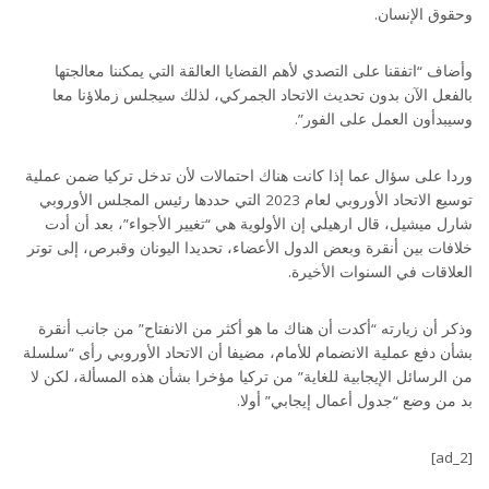
وحقوق الإنسان.
وأضاف “اتفقنا على التصدي لأهم القضايا العالقة التي يمكننا معالجتها
بالفعل الآن بدون تحديث الاتحاد الجمركي، لذلك سيجلس زملاؤنا معا
وسيبدأون العمل على الفور”.
وردا على سؤال عما إذا كانت هناك احتمالات لأن تدخل تركيا ضمن عملية
توسيع الاتحاد الأوروبي لعام 2023 التي حددها رئيس المجلس الأوروبي
شارل ميشيل، قال ارهيلي إن الأولوية هي “تغيير الأجواء”، بعد أن أدت
خلافات بين أنقرة وبعض الدول الأعضاء، تحديدا اليونان وقبرص، إلى توتر
العلاقات في السنوات الأخيرة.
وذكر أن زيارته “أكدت أن هناك ما هو أكثر من الانفتاح” من جانب أنقرة
بشأن دفع عملية الانضمام للأمام، مضيفا أن الاتحاد الأوروبي رأى “سلسلة
من الرسائل الإيجابية للغاية” من تركيا مؤخرا بشأن هذه المسألة، لكن لا
بد من وضع “جدول أعمال إيجابي” أولا.
[ad_2]