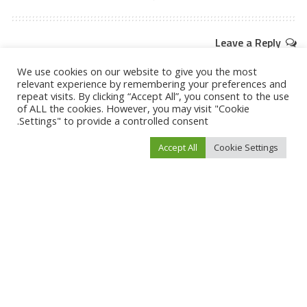
Leave a Reply
لن يتم نشر عنوان بريدك الإلكتروني.
الحقول الإلزامية مشار إليها بـ
*
We use cookies on our website to give you the most
relevant experience by remembering your preferences and
repeat visits. By clicking “Accept All”, you consent to the use
of ALL the cookies. However, you may visit "Cookie
Settings" to provide a controlled consent.
Accept All
Cookie Settings