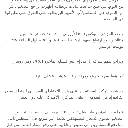
من اليوم، في حين ساعدت بيانات بريطانية أظهرت تراجع التضخم بأكثر
من المتوقع في أغسطس/آب الأسهم البريطانية على التفوق على نظيراتها
في المنطقة.
وصعد المؤشر ستوكس 600 الأوروبي 0.3% بعد خسائر لجلستين
متتاليتين، مع ارتفاع أسهم الرعاية الصحية بنحو 1% بحلول الساعة 07:09
بتوقيت غرينتش.
وتراجع سهم شركة إل.في.إم.إتش للسلع الفاخرة 0.4%، وفق رويترز.
كما هبط سهما كيرينغ ومونكلير 0.8% و0.9% على الترتيب.
وسينصب تركيز المستثمرين على قرار الاحتياطي الفيدرالي المتعلق بسعر
الفائدة إذ من المتوقع أن يبقي المركزي الأميركي عليه دون تغيير.
فيما صعد المؤشر فاينانشال تايمز 100 البريطاني 0.6% بعد انخفاض
التضخم السنوي لأسعار المستهلكين بشكل غير متوقع في أغسطس/آب،
مما دفع المستثمرين إلى تقليص رهاناتهم على رفع أسعار الفائدة من قبل