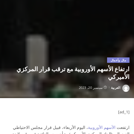
مال وأعمال
ارتفاع الأسهم الأوروبية مع ترقب قرار المركزي
الأميركي
العربية
سبتمبر 20, 2023
Posted
by
[ad_1]
ارتفعت
الأسهم الأوروبية
، اليوم الأربعاء، قبيل قرار مجلس الاحتياطي
الفيدرالي (البنك المركزي الأميركي) بشأن سعر الفائدة في وقت لاحق