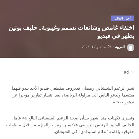
أخبار العالم
اختفاء غامض وشائعات تسمم وغيبوبة.. حليف بوتين
يظهر في فيديو
العربية
سبتمبر 17, 2023
Posted
by
[ad_1]
نشر الزعيم الشيشاني رمضان قديروف مقطعي فيديو الأحد يبدو فيهما
مبتسما ويدعو الناس الى مزاولة الرياضة، بعد انتشار تقارير مؤخرا عن
تدهور صحته.
وتسري تكهنات منذ أشهر بشأن صحة الزعيم الشيشاني البالغ 46 عاما،
الحليف الوثيق للرئيس الروسي فلاديمير بوتين، والمتهّم من قبل منظمات
حقوقية بإقامة “نظام استبدادي” في الشيشان.