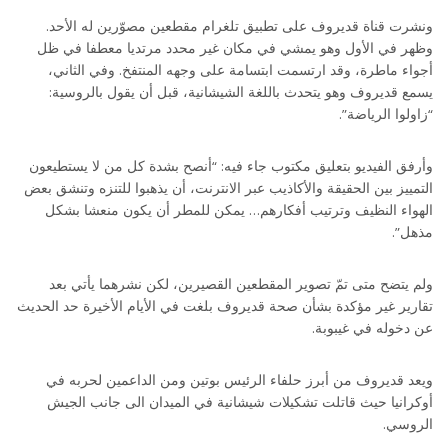
ونشرت قناة قديروف على تطبيق تلغرام مقطعين مصوّرين له الأحد.
وظهر في الأول وهو يمشي في مكان غير محدد مرتديا معطفا في ظل
أجواء ماطرة، وقد ارتسمت ابتسامة على وجهه المنتفخ. وفي الثاني،
يسمع قديروف وهو يتحدث باللغة الشيشانية، قبل أن يقول بالروسية:
“زاولوا الرياضة”.
وأرفق الفيديو بتعليق مكتوب جاء فيه: “أنصح بشدة كل من لا يستطيعون
التمييز بين الحقيقة والأكاذيب عبر الانترنت، أن يذهبوا للتنزه وتنشق بعض
الهواء النظيف وترتيب أفكارهم… يمكن للمطر أن يكون منعشا بشكل
مذهل”.
ولم يتضح متى تمّ تصوير المقطعين القصيرين، لكن نشرهما يأتي بعد
تقارير غير مؤكدة بشأن صحة قديروف بلغت في الأيام الأخيرة حد الحديث
عن دخوله في غيبوبة.
ويعد قديروف من أبرز حلفاء الرئيس بوتين ومن الداعمين لحربه في
أوكرانيا حيث قاتلت تشكيلات شيشانية في الميدان الى جانب الجيش
الروسي.