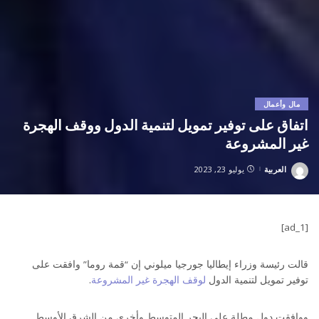
مال وأعمال
اتفاق على توفير تمويل لتنمية الدول ووقف الهجرة
غير المشروعة
العربية
يوليو 23, 2023
Posted
by
[ad_1]
قالت رئيسة وزراء إيطاليا جورجيا ميلوني إن “قمة روما” وافقت على
توفير تمويل لتنمية الدول
لوقف الهجرة غير المشروعة
.
ووافقت دول مطلة على البحر المتوسط ​​وأخرى من الشرق الأوسط