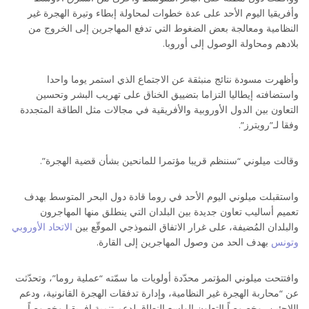
وأفريقيا اليوم الأحد على عدة خطوات لمحاولة إبطاء وتيرة الهجرة غير
النظامية ومعالجة بعض الضغوط التي تدفع المهاجرين إلى الخروج من
بلادهم ومحاولة الوصول إلى أوروبا.
وأظهرت مسودة نتائج منبثقة عن الاجتماع الذي استمر يوما واحدا
واستضافته إيطاليا التزاما بتضييق الخناق على تهريب البشر وتحسين
التعاون بين الدول الأوروبية والأفريقية في مجالات مثل الطاقة المتجددة
وفقا لـ”رويترز”.
وقالت ميلوني “سننظم قريبا مؤتمرا للمانحين بشأن قضية الهجرة”.
واستقبلت ميلوني اليوم الأحد في روما قادة دول البحر المتوسط بهدف
تعميم أساليب تعاون جديدة بين البلدان التي ينطلق منها المهاجرون
والبلدان المُضيفة، على غرار الاتفاق النموذجي الموقّع بين
الاتحاد الأوروبي
وتونس
بهدف الحد من وصول المهاجرين إلى القارة.
وافتتحت ميلوني المؤتمر محدّدة أولويات ما سمّته “عملية روما”، وتحدّثت
عن “محاربة الهجرة غير النظامية، وإدارة تدفقات الهجرة القانونية، ودعم
اللاجئين، وخصوصاً التعاون الواسع النطاق لدعم تنمية إفريقيا وخصوصاً