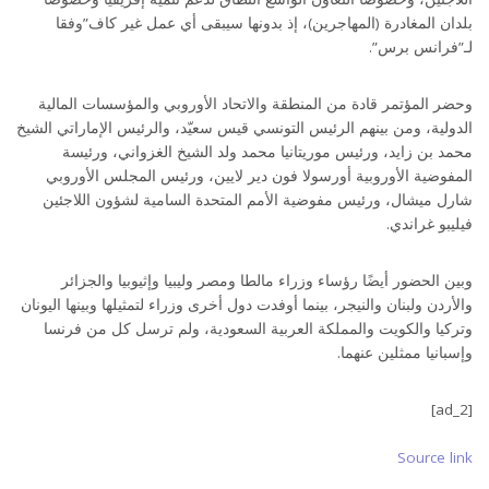
بلدان المغادرة (المهاجرين)، إذ بدونها سيبقى أي عمل غير كاف”وفقا
لـ”فرانس برس”.
وحضر المؤتمر قادة من المنطقة والاتحاد الأوروبي والمؤسسات المالية
الدولية، ومن بينهم الرئيس التونسي قيس سعيّد، والرئيس الإماراتي الشيخ
محمد بن زايد، ورئيس موريتانيا محمد ولد الشيخ الغزواني، ورئيسة
المفوضية الأوروبية أورسولا فون دير لايين، ورئيس المجلس الأوروبي
شارل ميشال، ورئيس مفوضية الأمم المتحدة السامية لشؤون اللاجئين
فيليبو غراندي.
وبين الحضور أيضًا رؤساء وزراء مالطا ومصر وليبيا وإثيوبيا والجزائر
والأردن ولبنان والنيجر، بينما أوفدت دول أخرى وزراء لتمثيلها وبينها اليونان
وتركيا والكويت والمملكة العربية السعودية، ولم ترسل كل من فرنسا
وإسبانيا ممثلين عنهما.
[ad_2]
Source link