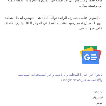
ورفع الفوز رصيد إنتر إلى 79 نقطة في الصدارة، بفارق 14 نقطة كاملة
عن وصيفه ميلان.
أما إمبولي فتلقى خسارته الرابعة توالياً، الـ17 هذا الموسم، ليدخل منطقة
الهبوط بعد أن تجمد رصيده عند 25 نقطة في المركز الـ18، بفارق الأهداف
خلف فروسينوني.
تابعوا آخر أخبارنا المحلية والرياضية وآخر المستجدات السياسية
والإقتصادية عبر Google news
Share
فيسبوك
تويتر