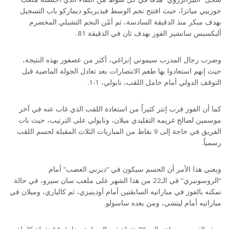
جوزيبي مياتزا، حيث افتتح نجم الوسط فيديريكو ديماركو باب التسجيل
بهدف مبكر منذ الدقيقة السادسة، ثم أمّن النجم التشيلي المخضرم
أليكسيس سانشيز الفوز بهدف ثان في الدقيقة 81.
وضرب رجال المدرب سيموني إنزاغي، أكثر من عصفور بهذه النتيجة،
حيث إنهم استعادوا بها طعم الانتصارات بعد تعادل الجولة الماضية قبل
التوقف الدولي أمام حامل اللقب، نابولي، 1-1.
كما أن الفوز قرب إنتر كثيراً من استعادة اللقب الذي غاب عنه في آخر
موسمين لصالح غريمه التقليدي ميلان، ونابولي على الترتيب، حيث بات
الفريق في حاجة إلى 9 نقاط من المباريات الثلاث المقبلة لحسم اللقب
رسمياً.
ويعني هذا الأمر أن الحسم سيكون في “ديربي الغضب” أمام
“الروسونيري” في الـ22 من هذا الشهر على ملعب سان سيرو، في حالة
تمكنه بالفوز في مباراتيه السابقتين أمام أودينيزي، ثم كالياري، وميلان في
مباراتيه أمام ليتشي، ومن بعده ساسولو.