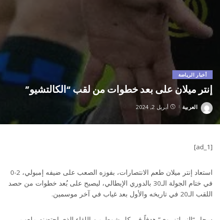
أخبار الرياضة
إنتر ميلان على بعد خطوات من لقب “الكالتشيو”
العربية
أبريل 2, 2024
Posted
by
[ad_1]
استعاد إنتر ميلان طعم الانتصارات، بفوزه الصعب على ضيفه إمبولي، 2-0
في ختام الجولة الـ30 بالدوري الإيطالي، ليصبح على بُعد خطوات من حصد
اللقب الـ20 في تاريخه والأول بعد غياب في آخر موسمين.
سجل “النيراتزروي” هدفاً في كل شوط من اللقاء الذي احتضنه ملعب