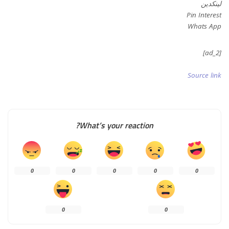
لينكدين
Pin Interest
Whats App
[ad_2]
Source link
What’s your reaction?
0
0
0
0
0
0
0