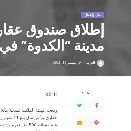
مال وأعمال
مدينة “الكدوة” في
العربية
سبتمبر 12, 2023
Posted
by
SHARE
[ad_1]
‎وقعت الهيئة الملكية لمدينة مكة
عقاري برأس