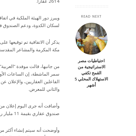
2614 عقارا.
READ NEXT
ويبرز دور الهيئة الملكية في ات
لسكان الكدوة، ودعم الصندوق في 
يذكر أن الاتفاقية تم توقيعها ع
مكة المكرمة والمشاعر المقدسة
احتياطيات مصر
من جانبها، قالت موفدة “العربي
الاستراتيجية من
القمح تكفي
سمر الماشطة، إن الساعات الأول
الاستهلاك المحلي 5
الفاعلين العقاريين، والإعلان عن
أشهر
والثاني للمعرض.
وأضافت أنه جرى اليوم إعلان من
صندوق عقاري بقيمة 11 مليار ريال لتطوير مدينة “الكدوة” القريبة من الحرم المكي.