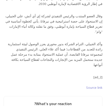
في إطار الرؤية الاقتصادية لإمارة أبوظبي 2030.
وقال العضو المنتدب والرئيس التنفيذي لشركة إي أي أتش، علي الجبيلي،
إن الاستحواذ على حصة استراتيجية في نيرفانا، يأتي كخطوة أساسية في
تعزيز قطاع السياحة بإمارة أبوظبي، وفق ما نقلته وكالة أنباء الإمارات
“وام”.
وأكد الجبيلي، التزام الشركة بدور محوري يعزز الوصول لبيئة استثمارية
رائدة للعديد من القطاعات؛ فيما أكد علاء العلي، الرئيس التنفيذي
لمجموعة نيرفانا القابضة، أن عملية الاستحواذ بمثابة بدء مرحلة عمل
جديدة ستحمل المزيد من الإنجازات والنجاحات لقطاع السياحة بكافة
أنواعها.
[ad_2]
Source link
What’s your reaction?