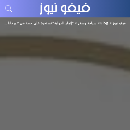
فيفو نيوز
>
Blog
>
سياحة وسفر
>
“إثمار الدولية” تستحوذ على حصة في “نيرفانا القابضة” لتعزيز السياحة في أبوظبي