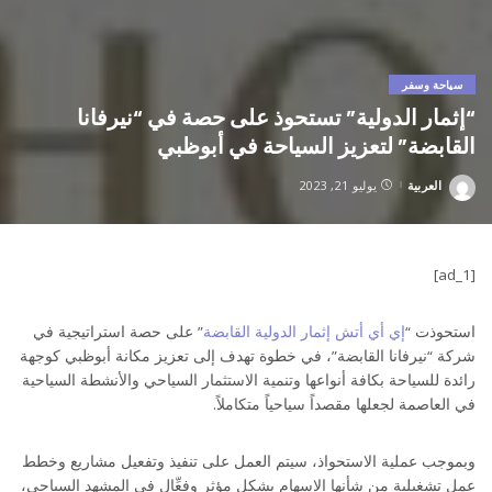
سياحة وسفر
“إثمار الدولية” تستحوذ على حصة في “نيرفانا
القابضة” لتعزيز السياحة في أبوظبي
العربية
يوليو 21, 2023
Posted
by
[ad_1]
استحوذت “
إي أي أتش إثمار الدولية القابضة
” على حصة استراتيجية في
شركة “نيرفانا القابضة”، في خطوة تهدف إلى تعزيز مكانة أبوظبي كوجهة
رائدة للسياحة بكافة أنواعها وتنمية الاستثمار السياحي والأنشطة السياحية
في العاصمة لجعلها مقصداً سياحياً متكاملاً.
وبموجب عملية الاستحواذ، سيتم العمل على تنفيذ وتفعيل مشاريع وخطط
عمل تشغيلية من شأنها الإسهام بشكل مؤثر وفعِّال في المشهد السياحي،