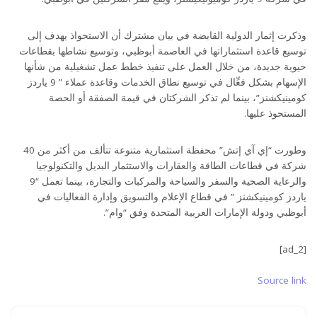
وذكرت إثمار الدولية القابضة في بيان مشترك أن الاستحواذ يهدف إلى
توسيع قاعدة استثماراتها في العاصمة أبوظبي، وتوسيع نشاطها بقطاعات
حيوية جديدة، من خلال العمل على تنفيذ خطط عمل تشغيلية من شأنها
الإسهام بشكل فعِّال في توسيع نطاق الخدمات وقاعدة عملاء ” 9 ياردز
كومينيكشنز”، بينما لم تذكر الشركتان في قيمة الصفقة أو الحصة
المستحوذ عليها.
وطورت “إي آي إتش” محفظة استثمارية متنوعة تتألف من أكثر من 40
شركة في قطاعات الطاقة والعقارات والاستثمار البديل والتكنولوجيا
والرعاية الصحية والسفر والسياحة والمركبات والتجارة، بينما تعمل “9
ياردز كومينيكشنز ” في قطاع الإعلام والتسويق وإدارة الفعاليات في
أبوظبي ودولة الإمارات العربية المتحدة وفق “وام”.
[ad_2]
Source link