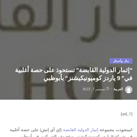
مال وأعمال
“إثمار الدولية القابضة” تستحوذ على حصة أغلبية
في” 9 ياردز كوميونيكيشنز” بأبوظبي
العربية
سبتمبر 7, 2023
Posted
by
[ad_1]
استحوذت مجموعة
إثمار الدولية القابضة
(إي آي إتش) على حصة أغلبية
في شركة 9 ياردز كوميونيكيشنز، ويقع مقر الشركتين في أبوظبي.