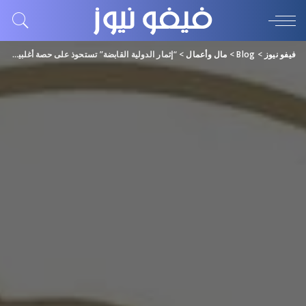
فيفو نيوز
>
Blog
>
مال وأعمال
>
“إثمار الدولية القابضة” تستحوذ على حصة أغلبية في” 9 ياردز كوميونيكيشنز” بأبوظبي