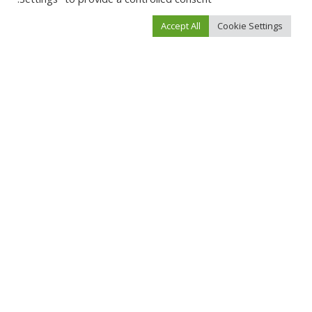
Accept All
Cookie Settings
You Might Also Enjoy
مال وأعمال
مال وأعمال
التسجيل في مرسول كمندوب
اكتشف طرق الشحن الرقمية