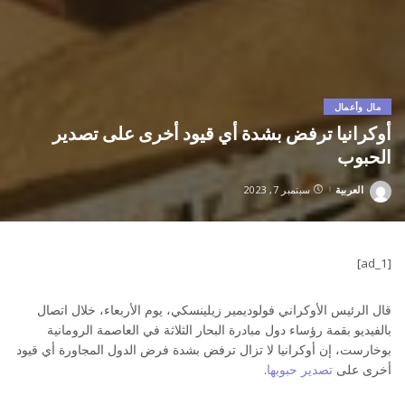
مال وأعمال
أوكرانيا ترفض بشدة أي قيود أخرى على تصدير
الحبوب
العربية
سبتمبر 7, 2023
Posted
by
[ad_1]
قال الرئيس الأوكراني فولوديمير زيلينسكي، يوم الأربعاء، خلال اتصال
بالفيديو بقمة رؤساء دول مبادرة البحار الثلاثة في العاصمة الرومانية
بوخارست، إن أوكرانيا لا تزال ترفض بشدة فرض الدول المجاورة أي قيود
أخرى على
تصدير حبوبها
.