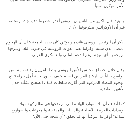
الأمر سيكون صعباً”.
وتابع : “قال الكثير من الناس إن الروس أعدوا خطوط دفاع جادة ومحصنة،
غير أن الأوكرانيين يخترقونها الآن”.
يذكر أن الرئيس الروسي فلاديمير بوتين كان شدد الجمعة على أن الهجوم
المضاد الذي شنته أوكرانيا لصد القوات الروسية في جنوب البلاد وشرقها
لم يحقق “أي نتيجة” رغم الدعم المالي والعسكري الغربي.
وقال خلال اجتماع لمجلس الأمن الروسي بث التلفزيون وقائعه إنه “من
الواضح حالياً أن الرعاة الغربيين لنظام كييف يعانون خيبة أمل جراء نتائج
الهجوم المضاد المزعوم التي أثارت سلطات كييف الضجيج بشأنه خلال
الأشهر الماضية”.
كما أضاف أن “لا الموارد الهائلة التي تم ضخها في نظام كييف ولا
الإمدادات الغربية بالأسلحة والدبابات والمدفعية والمدرعات والصواريخ
تساعد” أوكرانيا، مؤكداً أنها لم تحقق “أي نتيجة حتى الآن”.