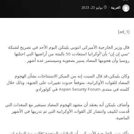
العربية
يوليو 23, 2023
Posted
by
[ad_1]
قال وزير الخارجية الأميركي انتوني بلينكن اليوم الأحد في تصريح لشبكة
“سي إن إن” بأن”أوكرانيا استعادت 50 بالمئة من أراضيها التي احتلتها
روسيا وأن هجومها المضاد يسير بصعوبة وسيستمر عدة أشهر .
وكان بلينكن،قد قال السبت إنه من المبكر الاستنتاجات بشأن الهجوم
المضاد للقوات الأوكرانية، متوقعاً حدوث تغييرات على الجبهة، وذلك خلال
كلمته في منتدى Aspen Security Forum في كولورادو.
وأضاف بلينكن أنه يعتقد أن مشهد الهجوم المضاد سيتغير مع المعدات التي
قُدمت لكييف وانتشار كل القوات الأوكرانية التي تم تدريبها في الأشهر
الماضية.
وأكد وزير الخارجية الأميركي، أن الولايات المتحدة “قالت منذ البداية إن