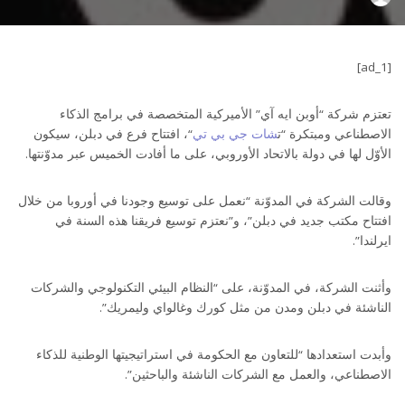
by
[ad_1]
تعتزم شركة “أوبن ايه آي” الأميركية المتخصصة في برامج الذكاء
الاصطناعي ومبتكرة “ت
شات جي بي تي
“، افتتاح فرع في دبلن، سيكون
الأوّل لها في دولة بالاتحاد الأوروبي، على ما أفادت الخميس عبر مدوّنتها.
وقالت الشركة في المدوّنة “نعمل على توسيع وجودنا في أوروبا من خلال
افتتاح مكتب جديد في دبلن”، و”نعتزم توسيع فريقنا هذه السنة في
ايرلندا”.
وأثنت الشركة، في المدوّنة، على “النظام البيئي التكنولوجي والشركات
الناشئة في دبلن ومدن من مثل كورك وغالواي وليمريك”.
وأبدت استعدادها “للتعاون مع الحكومة في استراتيجيتها الوطنية للذكاء
الاصطناعي، والعمل مع الشركات الناشئة والباحثين”.