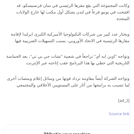
وكانت المجموعة التي يقع مقرها الرئيسي في سان فرنسيسكو، قد
افتتحت في يونيو فرعاً في لندن يشكل أول مكتب لها خارج الولايات
المتحدة.
ويختار عدد كبير من شركات التكنولوجيا الأميركية الكبرى ايرلندا لإقامة
مقارها الرئيسية في الاتحاد الأوروبي، بسبب التسهيلات الضريبية فيها.
وتواجه “اوبن ايه آي” تراجعاً في شعبية “تشات جي بي تي”، بعد الحماسة
التاريخية التي حظي بها هذا البرنامج عقب إتاحته عبر الإنترنت.
وتواجه الشركة أيضاً مقاومة تزداد قوتها من وسائل إعلام ومنصات أخرى
لما تتسبب به برامجها من آثار على المستويين الأخلاقي والمجتمعي.
[ad_2]
Source link
What’s your reaction?