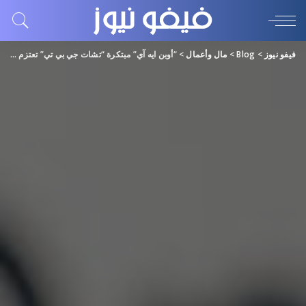
فيفو نيوز
>
Blog
>
مال وأعمال
>
“أوبن ايه آي” مبتكرة “تشات جي بي تي” تعتزم افتتاح أول فرع لها بالاتحاد الأوروبي