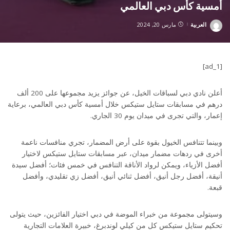
أمسية كأس دبي العالمي
العربية
مارس 20, 2024
Posted
by
[ad_1]
أعلن نادي دبي لسباقات الخيل، عن جوائز يزيد مجموعها على 200 ألف
درهم في مسابقات ستايل ستيكس خلال أمسية كأس دبي العالمي، برعاية
إعمار، والتي تجرى في ميدان يوم 30 الجاري.
وبينما تتنافس الخيول بقوة على أرض المضمار، تجري منافسات ناعمة
أخرى في ردهات مضمار ميدان، عبر مسابقات ستايل ستيكس لاختيار
أفضل الأزياء، ويمكن لرواد الأناقة التنافس في خمس فئات؛ أفضل سيدة
أنيقة، أفضل رجل أنيق، أفضل ثنائي أنيق، أفضل زي تقليدي، وأفضل
قبعة.
وسيتولى مجموعة من خبراء الموضة في دبي اختيار الفائزين، حيث يتولى
تحكيم ستايل ستيكس كل من كيلي لوندبرغ، خبيرة العلامات التجارية