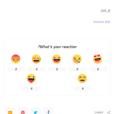
[ad_2]
Source link
What’s your reaction?
0
0
0
0
0
0
0
SHARE