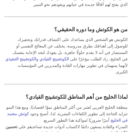
الذي يفتح لهم آفاقًا جديدة في حياتهم ويقودهم نحو التميز.
من هو الكوتش وما دوره الحقيقي؟
الكوتش هو الشخص الذي يساعدك على اكتشاف قدراتك وتحفيزك
للوصول إلى أهدافك بطرق مدروسة. يختلف عن المعالج النفسي أو
المستشار في أنه لا يقدم حلولًا جاهزة، بل يقودك لتجد الإجابة بنفسك.
في الخليج، زاد الطلب مؤخرًا على
الكوتشينج القيادي
و
الكوتشينج التنفيذي
لأنهما يسهمان في تطوير مهارات القادة والمديرين في المؤسسات
الكبرى.
لماذا الخليج من أهم المناطق للكوتشينج القيادي؟
منطقة الخليج العربي تُعتبر من أكثر المناطق نموًا اقتصاديًا، ومع هذا النمو
تتزايد الحاجة إلى تطوير الكفاءات البشرية. لذا، أصبح وجود
كوتش معتمد
في الخليج
أمرًا ضروريًا لمواكبة هذا التطور السريع.
المدراء والقادة يسعون دائمًا لاكتساب أدوات جديدة تساعدهم على
تحسين