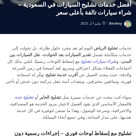
أفضل خدمات تشليح السيارات في السعودية –
شراء سيارات تالفة بأعلى سعر
Beshoy
مايو 21, 2025
Posted
by
خدمات
تشليح الرياض
اليوم لم تعد مجرد حلول طارئة، بل تحولت إلى
خدمات متكاملة تشمل
تقدير السيارات بعد الحوادث
،
نقل السيارات بين
المدن
، و
شراء سيارات تشليح
مع إسقاط اللوحات رسميًا، لتلبي بذلك كل
احتياجات العملاء بشكل احترافي وسريع. لقد أصبحنا في زمن السرعة
والدقة، حيث يبحث العميل عن
أقرب خدمة تشليح
توفّر له استجابة
فورية، وسائقين محترفين، ومعدات آمنة تنقل مركبته دون خدش أو تأخير.
سواء كنت تبحث عن خدمات مميزة مثل
تشليح الحاير
أو
تشليح جده
،
فالمعيار الأساسي الذي يقود العميل لاختيار مزود الخدمة هو المصداقية،
والاحترافية، وسرعة الوصول، وهذا ما نسعى لتوفيره في كل خدمة
نقدمها، على مدار الساعة، وفي جميع أنحاء المملكة.
تشليح مع إسقاط لوحات فوري – إجراءات رسمية دون