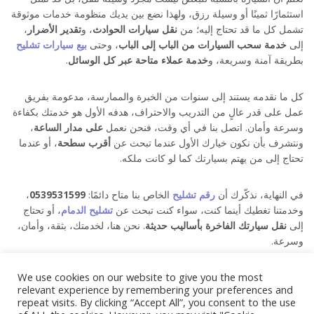
استثمارًا ثمينًا أو وسيلة رزق، ولهذا نضع بين يديك منظومة خدمات موثوقة
تشمل كل ما قد تحتاج إليه؛ من
نقل سيارات الحوادث
، و
تقدير الأضرار
،
إلى
خدمة سحب السيارات من الباب إلى الباب
، وحتى
بيع سيارات تشليح
بطريقة آمنة وسريعة، و
خدمة عملاء متاحة عبر كل الوسائل
.
كل ما نقدمه يستند إلى سنوات من الخبرة والممارسة، مدعومة بفريق
عمل على قدر عالٍ من التدريب والاحتراف، هدفه الأول هو خدمتك بكفاءة
وسرعة وأمان. اتصل بنا في أي وقت، فنحن نعمل
على مدار الساعة
،
ونتشرف بأن نكون خيارك الأول عندما تبحث عن
أقرب سطحة
، أو عندما
تحتاج إلى من يهتم بسيارتك كما لو كانت ملكه.
في النهاية، نذكّرك أن
رقم تشليح
الخاص بنا متاح دائمًا:
0539531599
،
وخدمتنا تغطيك أينما كنت، سواء كنت تبحث عن
تشليح الدمام
، أو تحتاج
إلى
نقل سيارتك الفاخرة بأساليب حديثة
. نحن هنا، لخدمتك، بثقة، وأمان،
وسرعة.
We use cookies on our website to give you the most
What’s your reaction?
relevant experience by remembering your preferences and
repeat visits. By clicking “Accept All”, you consent to the use