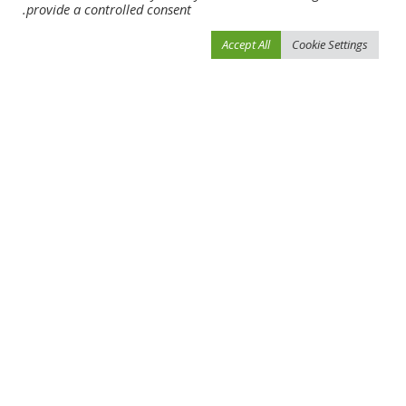
provide a controlled consent.
Accept All
Cookie Settings
أخبار الرياضة
أخبار الرياضة
استقالة مدرب سانتوس
تفاصيل إصابة زيزو وفتوح في
البرازيلي بعد الاحتجاجات ضده
ليلة فوز الزمالك على الأهلي
بسبب التحرّش
أبريل 16, 2024
أبريل 16, 2024
Load More
فيفو نيوز
>
Blog
>
أخبار الرياضة
>
الوصل والنصر في «مربع الذهب»