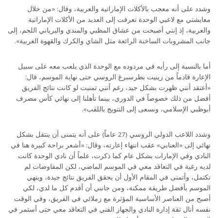
وشدد على أنه معجب بالأكلات الإماراتية والعربية، وقال: «من خلال
معايشتي مع لاعبي الوحدة تعرفت إلى العديد من الأكلات الإماراتية
والعربية، إذ إنني أصبحت من عشاق المظبي والمندي والبرياني اللحم، إلى
جانب المشروبات الساخنة الرائعة مثل الشاي والكرك والقهوة العربية».
أما بالنسبة إلى رأيه في مردوده مع الوحدة الذي يلعب معه على سبيل
الإعارة قادماً من زينيت بطرسبرغ الروسي حتى نهاية الموسم، قال:
«أعتقد أنني ظهرت بشكل جيد، رغم أنني تمنيت لو كانت نتائج الفريق
أفضل من ذلك خصوصاً في الدوري، بينما تأهلنا إلى نهائي كأس مصرف
أبوظبي الإسلامي، ونسعى إلى التتويج باللقب».
وشدد اللاعب الدولي الروسي (27 عاماً) على أنه يتمنى أن ينتقل بشكل
نهائي إلى «العنابي» عقب انتهاء إعارته، وقال: «أشعر براحة كبيرة هنا في
النادي وفي الإمارات بشكل عام كما ذكرت، علماً أن نادي الوحدة كانت
لديه رغبة في التعاقد معي في الموسم الماضي، لكن المفاوضات لم
تكتمل، وأتمنى في المقام الأول أن يحقق الفريق نتائج جيدة، وينهي
الموسم بأفضل طريقة ممكنة، ومن جانبي أن أقدم كل ما لدي، لكي
أصبح من العناصر الأساسية المؤثرة مع زملائي في الفريق، وفي الوقت
نفسه أنال ثقة إدارة النادي والجهاز الفني في التعاقد معي حتى أستمر في