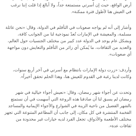
أرض الواقع، حيث إن أسرتي مستمتعة جداً، ولا أبالغ إذا قلت إننا نرغب
في العيش هنا لأطول فترة ممكنة».
وأشار إلى أنه لم يواجه صعوبات في التأقلم في الدولة، وقال: «نحن عائلة
مسلمة، والمعيشة في الإمارات تُعدّ نموذجية لنا من الجوانب كافة،
وبشكل عام يوجد في الدولة عدد كبير من مختلف الجنسيات حول العالم،
والعديد من الثقافات، ما يُمكن أي زائر من التأقلم والتعايش دون مواجهة
أي صعوبات».
وأردف: «زرت دولة الإمارات بانتظام مع أسرتي في آخر أربع سنوات،
وكانت لدينا رغبة في القدوم للعيش هنا، وهذا الحلم تحقق أخيراً».
وتحدث عن أجواء شهر رمضان، وقال: «نعيش أجواء خيالية في شهر
رمضان لم يسبق لنا أن صادفنا هذه الروعة التي أسهمت في أن نستمتع
بالشهر الفضيل من ناحية الزينة في الشوارع والأجواء الإيمانية والمساجد
الفخمة المنتشرة في كل مكان، إلى جانب أن المطاعم المتنوعة التي تجهز
مختلف الأطعمة والأذواق، تجعل الفرد لديه خيارات غير محدودة من
ثقافات عدة».