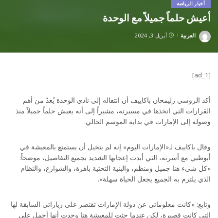
أخبار الرياضة
أعيش حلماً جميلاً مع الوحدة
العربية
أبريل 3, 2024
Posted
by
[ad_1]
أكد الروسي زليمخان باكاييف أن انتقاله إلى نادي الوحدة يُعدّ من أهم
القرارات التي اتخذها في مسيرته، مشيراً إلى أنه يعيش حلماً جميلاً منذ
وصوله إلى الإمارات في بداية الموسم الحالي.
وقال باكاييف لـ«الإمارات اليوم» إنه لم يتخيل أن يستمتع بالمعيشة في
أبوظبي مع أسرته، التي أبدت إعجابها الشديد بجميع التفاصيل، موضحاً:
«كل شيء هنا جميل ومنظم، والبنية التحتية باهرة، والشوارع، والنظام
الذي يلتزم به الجميع يجعل الحياة سهلة».
وتابع: «كانت معلوماتي عن دولة الإمارات تقتصر على زياراتي السابقة لها
التي كانت قصيرة، لكن عندما جئت للمعيشة هنا وجدت أنها أجمل على