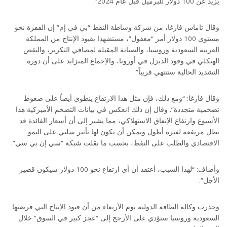
يزيد عن 100 دولار للبرميل قبل عام 2024”.
وقال تاماس فارغا، من شركة وساطة النفط “بي في إم” إن القفزة نحو
مستوى 100 دولار أمر “معقول”، مستشهدا بقيود الإنتاج من المملكة
العربية السعودية وروسيا، والصيانة المقبلة لمصافي التكرير، والنقص
الهيكلي في وقود الديزل في أوروبا، والإجماع المتزايد على أن دورة
التشديد الحالية ستنتهي قريباً”.
وقال فارغا: “ومع ذلك، فإن مثل هذا الارتفاع ينطوي أيضاً على ضغوط
تضخمية متجددة”. وقال إن ذلك انعكس في بيانات التضخم الأميركية هذا
الأسبوع وارتفاع الإنفاق الاستهلاكي، مما يشير إلى أن أسعار الفائدة قد
تظل مرتفعة لفترة أطول ويمكن أن يكون لها تأثير سلبي على النمو
الاقتصادي والطلب على النفط، بحسب ما نقلت شبكة “سي إن بي سي”.
وأضاف: “لهذا السبب، أعتقد أن أي ارتفاع نحو 100 دولار سيكون قصير
الأجل”.
وحذرت وكالة الطاقة الدولية يوم الأربعاء من أن قيود الإنتاج التي فرضتها
السعودية وروسيا ستؤدي على الأرجح إلى “عجز كبير في السوق” خلال