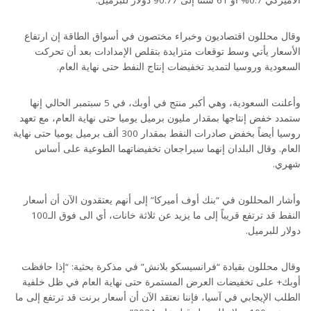
وقال محللون اقتصاديون وخبراء مختصون في أسواق الطاقة إن ارتفاع
الأسعار يأتي وسط توقعات متزايدة بتقلص الإمدادات بعد أن تحركت
السعودية وروسيا لتمديد تخفيضات إنتاج النفط حتى نهاية العام.
وأعلنت السعودية، وهي أكبر منتج في أوبك، في 5 سبتمبر الحالي إنها
ستمدد خفض إنتاجها بمقدار مليون برميل يوميا حتى نهاية العام، مع تعهد
روسيا أيضاً بخفض صادرات النفط بمقدار 300 ألف برميل يوميا حتى نهاية
العام. وقال البلدان إنهما سيراجعان تخفيضاتهما الطوعية على أساس
شهري.
وأشار المحللون في “بنك أوف أميركا” إلى أنهم يعتقدون الآن أن أسعار
النفط قد ترتفع قريباً إلى ما يزيد عن ثلاثة خانات، أي الى فوق الـ100
دولار للبرميل.
وقال محللون بقيادة “فرانسيسكو بلانش” في مذكرة بحثية: “إذا حافظت
أوبك+ على تخفيضات العرض المستمرة حتى نهاية العام في ظل خلفية
الطلب الإيجابي في آسيا، فإننا نعتقد الآن أن أسعار برنت قد ترتفع إلى ما