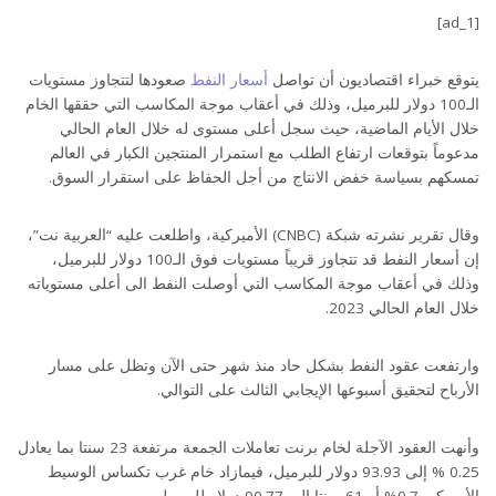
[ad_1]
يتوقع خبراء اقتصاديون أن تواصل
أسعار النفط
صعودها لتتجاوز مستويات
الـ100 دولار للبرميل، وذلك في أعقاب موجة المكاسب التي حققها الخام
خلال الأيام الماضية، حيث سجل أعلى مستوى له خلال العام الحالي
مدعوماً بتوقعات ارتفاع الطلب مع استمرار المنتجين الكبار في العالم
تمسكهم بسياسة خفض الانتاج من أجل الحفاظ على استقرار السوق.
وقال تقرير نشرته شبكة (CNBC) الأميركية، واطلعت عليه “العربية نت”،
إن أسعار النفط قد تتجاوز قريباً مستويات فوق الـ100 دولار للبرميل،
وذلك في أعقاب موجة المكاسب التي أوصلت النفط الى أعلى مستوياته
خلال العام الحالي 2023.
وارتفعت عقود النفط بشكل حاد منذ شهر حتى الآن وتظل على مسار
الأرباح لتحقيق أسبوعها الإيجابي الثالث على التوالي.
وأنهت العقود الآجلة لخام برنت تعاملات الجمعة مرتفعة 23 سنتا بما يعادل
0.25 % إلى 93.93 دولار للبرميل، فيمازاد خام غرب تكساس الوسيط
الأميركي 0.7% أو 61 سنتا إلى 90.77 دولار للبرميل.