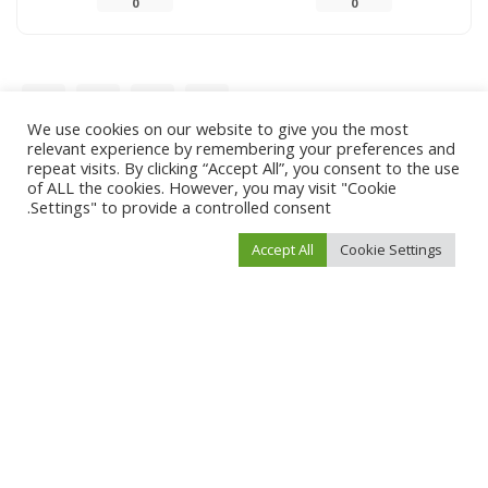
0
0
SHARE
We use cookies on our website to give you the most
relevant experience by remembering your preferences and
repeat visits. By clicking “Accept All”, you consent to the use
NEXT ARTICLE
PREVIOUS ARTICLE
of ALL the cookies. However, you may visit "Cookie
أنقذت مصابين من الموت.. ممرضة
محطات بارزة في أنظمة العمل.. لماذا
Settings" to provide a controlled consent.
سعودية أضحت حديث الناس لجمال
نعمل 8 ساعات يوميا؟
فعلها!
Accept All
Cookie Settings
Leave a Reply
لن يتم نشر عنوان بريدك الإلكتروني.
الحقول الإلزامية مشار إليها بـ
*