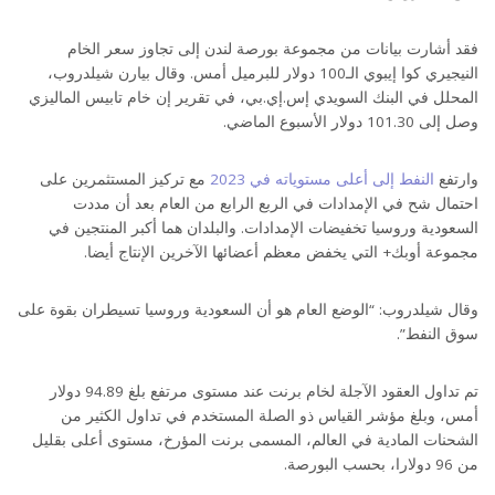
فقد أشارت بيانات من مجموعة بورصة لندن إلى تجاوز سعر الخام
النيجيري كوا إيبوي الـ100 دولار للبرميل أمس. وقال بيارن شيلدروب،
المحلل في البنك السويدي إس.إي.بي، في تقرير إن خام تابيس الماليزي
وصل إلى 101.30 دولار الأسبوع الماضي.
وارتفع
النفط إلى أعلى مستوياته في 2023
مع تركيز المستثمرين على
احتمال شح في الإمدادات في الربع الرابع من العام بعد أن مددت
السعودية وروسيا تخفيضات الإمدادات. والبلدان هما أكبر المنتجين في
مجموعة أوبك+ التي يخفض معظم أعضائها الآخرين الإنتاج أيضا.
وقال شيلدروب: “الوضع العام هو أن السعودية وروسيا تسيطران بقوة على
سوق النفط”.
تم تداول العقود الآجلة لخام برنت عند مستوى مرتفع بلغ 94.89 دولار
أمس، وبلغ مؤشر القياس ذو الصلة المستخدم في تداول الكثير من
الشحنات المادية في العالم، المسمى برنت المؤرخ، مستوى أعلى بقليل
من 96 دولارا، بحسب البورصة.