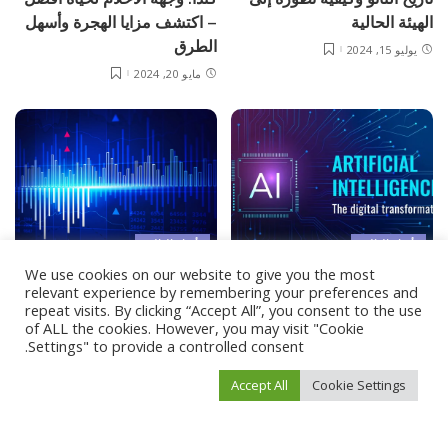
الهيئة الحالية
– اكتشف مزايا الهجرة وأسهل
الطرق
يوليو 15, 2024
مايو 20, 2024
أخبار العالم
أخبار العالم
We use cookies on our website to give you the most
كل ما تحتاج معرفته عن الذكاء
الدليل الشامل لكيفية فتح
relevant experience by remembering your preferences and
الاصطناعي
حساب تداول
repeat visits. By clicking “Accept All”, you consent to the use
of ALL the cookies. However, you may visit "Cookie
أبريل 28, 2024
أبريل 7, 2024
Settings" to provide a controlled consent.
Accept All
Cookie Settings
Load More
فيفو نيوز
>
Blog
>
مال وأعمال
>
صندوق النقد سيمنح المغرب قرضا بقيمة 1.3 مليار دولار