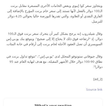
ويتجاوز سعر كوا إيبوي وبعض الخامات الأخرى المسعرة مقابل برنت
الـ100 دولار بالفعل لأنها تستند إلى سعر خام برنت المؤرخ بالإضافة إلى
الفارق النقدي أو العلاوة، والتي تقدرها البورصة حاليا بحوالي 4.25 دولار
للبرميل.
وقال شيلدروب إنه يرجح بشكل كبير أن يتحرك سعر برنت فوق الـ100
دولار، إذ “ارتفاعه فوق ذلك لا يحتاج إلا إلى ضجيج”. ويتوقع بنك يو.بي.إس
السويسري أن تصل العقود الآجلة لخام برنت إلى أرقام في خانة المئات.
وقال جيوفاني ستونوفو المحلل لدى “يو.بي.إس”، “نتوقع تداول برنت في
نطاق 90-100 دولار خلال الأشهر المقبلة، مع هدف لنهاية العام عند 95
دولارا”.
[ad_2]
Source link
What’s your reaction?