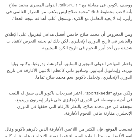
ووصف ياكوبو، في مقابلة مع “talkSPORT، الدولي المصري محمد صلاح
بأنه لاعب محظوظ قائلا: “محمد صلاح ليس بلاعب من الطراز العالمي في
رأيي، إنه لا يجيد التعامل مع الكرة، ويسجل أغلب أهدافه نتيجة الحظ”.
ومن المعروض أن محمد صلاح خامس أفضل هدافي ليفربول على الإطلاق
والعاشر في تاريخ الدوري الإنجليزي، لكن ذلك لم يجنبه التعرض لانتقادات
شديدة من أحد أبرز النجوم في تاريخ الكرة النيجيرية.
واختار المهاجم الدولي النيجيري السابق، أوكوتشا، ودروغبا، وكانو، ويايا
توريه، وإيمانويل أديبايور، وساديو ماني كأعظم اللاعبين الأفارقة في تاريخ
الدوري الإنجليزي، وتجاهل ياكوبو اسم محمد صلاح تماما.
ولكن موقع “sportskeeda”، اعتبر تصريحات ياكوبو الذي سبق له اللعب
في أندية متوسطة في الدوري الإنجليزي على غرار إيفرتون وريدينغ،
مجحفة في حق محمد صلاح، بالنظر للأرقام التي حققها في الدوري
الإنجليزي مقارنة بباقي النجوم الأفارقة.
فبحسب الموقع، فإن الكثير من اللاعبين الأفارقة الذين ذكرهم ياكوبو وقال
إنهم الأفضل من مثل القارة السمراء في الدوري الإنجليزي على غرار كانو