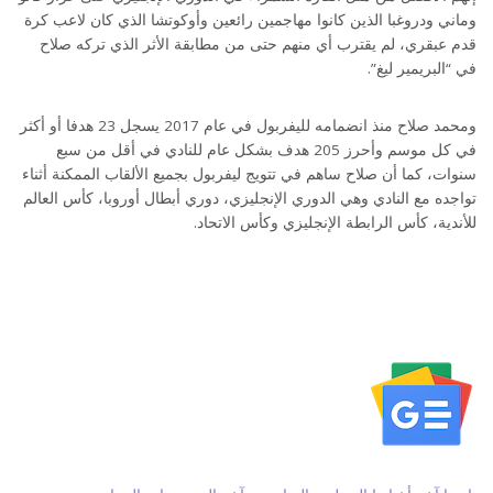
وماني ودروغبا الذين كانوا مهاجمين رائعين وأوكوتشا الذي كان لاعب كرة
قدم عبقري، لم يقترب أي منهم حتى من مطابقة الأثر الذي تركه صلاح
في “البريمير ليغ”.
ومحمد صلاح منذ انضمامه لليفربول في عام 2017 يسجل 23 هدفا أو أكثر
في كل موسم وأحرز 205 هدف بشكل عام للنادي في أقل من سبع
سنوات، كما أن صلاح ساهم في تتويج ليفربول بجميع الألقاب الممكنة أثناء
تواجده مع النادي وهي الدوري الإنجليزي، دوري أبطال أوروبا، كأس العالم
للأندية، كأس الرابطة الإنجليزي وكأس الاتحاد.