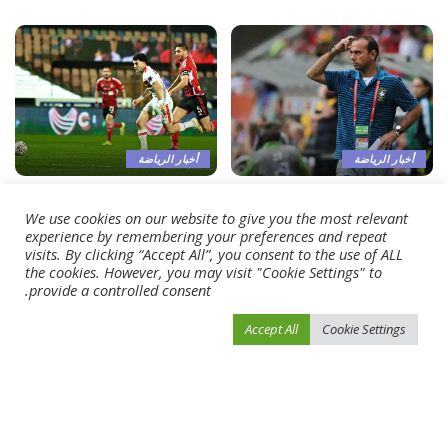
أخبار الرياضة
أخبار الرياضة
استقالة مدرب سانتوس
تفاصيل إصابة زيزو وفتوح في
We use cookies on our website to give you the most relevant
البرازيلي بعد الاحتجاجات ضده
ليلة فوز الزمالك على الأهلي
experience by remembering your preferences and repeat
بسبب التحرّش
أبريل 16, 2024
visits. By clicking “Accept All”, you consent to the use of ALL
the cookies. However, you may visit "Cookie Settings" to
أبريل 16, 2024
provide a controlled consent.
Load More
Accept All
Cookie Settings
فيفو نيوز
>
Blog
>
أخبار الرياضة
>
شباب الأهلي يضغط على الوصل بثلاثية عجمان