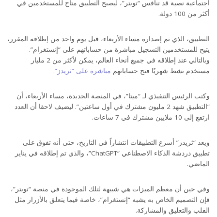
اجتماعية نصية قد تنافس “تويتر”، ليصبح التطبيق متاح للمستخدمين في
أكثر من 100 دولة.
التطبيق، الذي تم إصداره مساء الأربعاء، قبل يوم واحد من إطلاقه المقرر،
يتيح للمستخدمين التسجيل مباشرة من حساباتهم على “إنستغرام”.
وبالتالي عند إطلاقه في جميع أنحاء العالم، يمكن لأكثر من 2 مليار
مستخدم نشط شهريًا فتح حساباتهم
مباشرة على “ثريدز”.
وكتب الرئيس التنفيذي لـ “ميتا”، في المنصة الجديدة، مساء الأربعاء، أن
“التطبيق شهد 2 مليون مشترك في أول ساعتين”. ليضيف لاحقا أن العدد
ارتفع إلى 10 ملايين مشترك في 7 ساعات.
ويعد “ثريدز” أسرع التطبيقات انتشاراً في التاريخ، حتى أنه تفوق على
تطبيق دردشة الذكاء الاصطناعي “ChatGPT”، والذي تم إطلاقه في يناير
الماضي.
وفي حين أن معظم الميزات هي شبيهة لتلك الموجودة في منصة “تويتر”،
فإن التصميم الخاص به يشبه “إنستغرام”، خاصة فيما يتعلق بالأزرار مثل
القلب والتعليق والمشاركة.