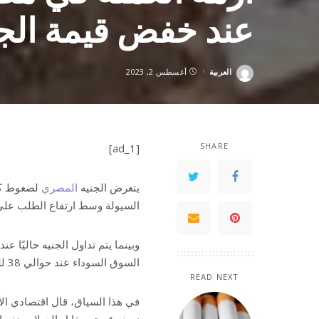
عند خفض قيمة الجن
العربية
أغسطس 2, 2023
Posted
by
SHARE
[ad_1]
يتعرض الجنيه
المصري
لضغوط كب
السيولة وسط ارتفاع الطلب على 
السوق السوداء عند حوالي 38 للدولار الواحد.
READ NEXT
في هذا السياق، قال اقتصادي الأس