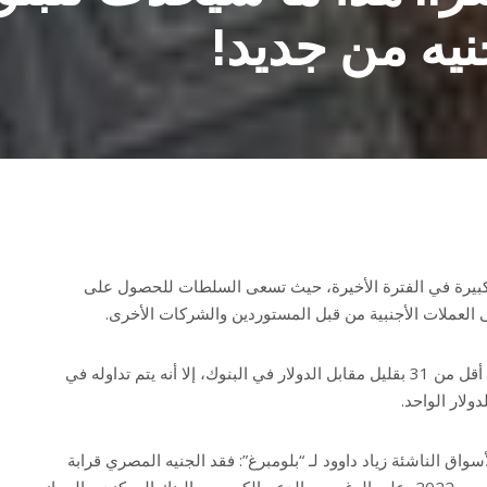
يه من جديد!
يرة في الفترة الأخيرة، حيث تسعى السلطات للحصول على
العملات الأجنبية من قبل المستوردين والشركات الأخرى.
وبينما يتم تداول الجنيه حاليًا عند أقل من 31 بقليل مقابل الدولار في البنوك، إلا أنه يتم تداوله في
واق الناشئة زياد داوود لـ “بلومبرغ”: فقد الجنيه المصري قرابة
نصف قيمته مقابل الدولار منذ مارس 2022، على الرغم من الدعم الكبير من البنك المركزي والجهاز