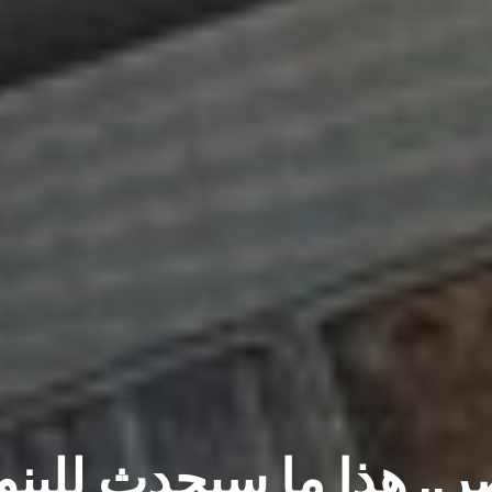
ر.. هذا ما سيحدث للبن