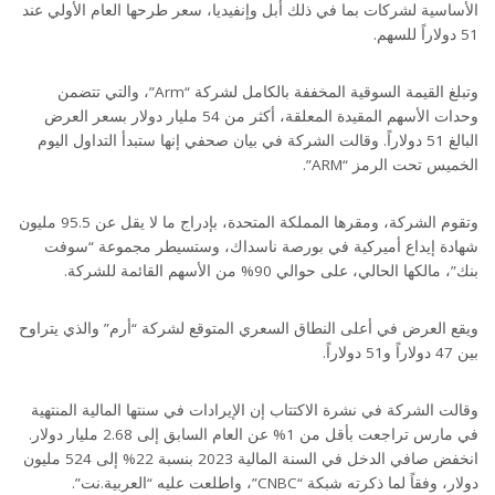
الأساسية لشركات بما في ذلك أبل وإنفيديا، سعر طرحها العام الأولي عند
51 دولاراً للسهم.
وتبلغ القيمة السوقية المخففة بالكامل لشركة “Arm”، والتي تتضمن
وحدات الأسهم المقيدة المعلقة، أكثر من 54 مليار دولار بسعر العرض
البالغ 51 دولاراً. وقالت الشركة في بيان صحفي إنها ستبدأ التداول اليوم
الخميس تحت الرمز “ARM”.
وتقوم الشركة، ومقرها المملكة المتحدة، بإدراج ما لا يقل عن 95.5 مليون
شهادة إيداع أميركية في بورصة ناسداك، وستسيطر مجموعة “سوفت
بنك”، مالكها الحالي، على حوالي 90% من الأسهم القائمة للشركة.
ويقع العرض في أعلى النطاق السعري المتوقع لشركة “أرم” والذي يتراوح
بين 47 دولاراً و51 دولاراً.
وقالت الشركة في نشرة الاكتتاب إن الإيرادات في سنتها المالية المنتهية
في مارس تراجعت بأقل من 1% عن العام السابق إلى 2.68 مليار دولار.
انخفض صافي الدخل في السنة المالية 2023 بنسبة 22% إلى 524 مليون
دولار، وفقاً لما ذكرته شبكة “CNBC”، واطلعت عليه “العربية.نت”.