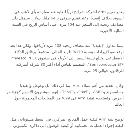
يعتبر تقييم Arm لشركة شرائح ثرياً للغاية عند مقارنته بأي لاعب في
السوق بخلاف إنفيديا. وعند تقييم سوقي بـ 54 مليار دولار، سيمثل ذلك
مضاعف ربحية إلى السعر عند 104 مرة، على أساس الربح في السنة
المالية الأخيرة.
بينما تتداول “إنفيديا” عند مضاف ربحية 108 مرة لأرباحها، ولكن هذا بعد
توقع نمو الإيرادات بنسبة 170% للربع الحالي، مدفوعاً برقائق الذكاء
الاصطناعي. وتبلغ نسبة السعر إلى الأرباح في صندوق I”nvesco PHLX
Semiconductor ETF”، المصمم لقياس أداء أكبر 30 شركة أميركية
للرقائق، حوالي 25 مرة.
وقال العديد من أهم عملاء Arm، بما في ذلك أبل وغوغل وإنفيديا
وسامسونغ و”AMD” و”Intel”، و”TSMC”، إنهم سيشترون الأسهم كجزء من
العرض. وتُستخدم تقنية Arm في 99% من المعالجات المحمولة حول
العالم.
توضح بنية Arm كيفية عمل المعالج المركزي في أبسط مستوياته، مثل
كيفية إجراء العمليات الحسابية أو كيفية الوصول إلى ذاكرة الكمبيوتر.