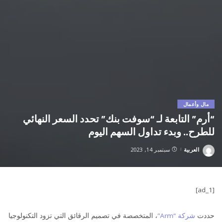
مال وأعمال
“أرم” التابعة لـ “سوفت بنك” تحدد السعر النهائي
للطرح.. وبدء تداول السهم اليوم
العربية
سبتمبر 14, 2023
Posted
by
[ad_1]
حددت
شركة “Arm”
، المتخصصة في تصميم الرقائق التي تزود التكنولوجيا