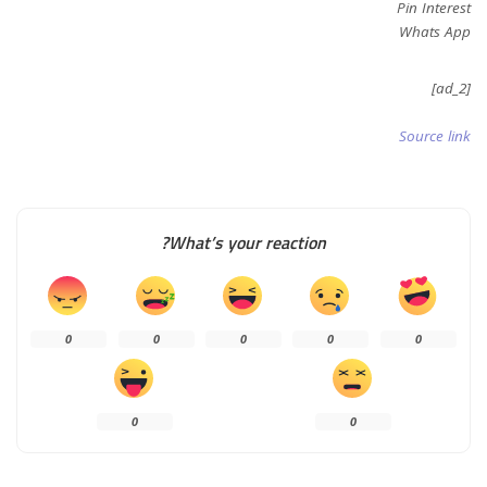
Pin Interest
Whats App
[ad_2]
Source link
What’s your reaction?
0
0
0
0
0
0
0