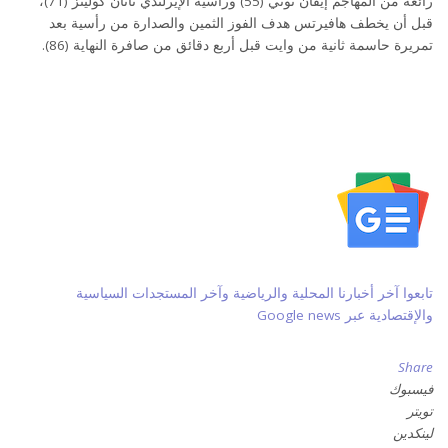
رائعة من المهاجم إيفان توني (55) ورأسية الإيرلندي ناثان كولينز (71)،
قبل أن يخطف هافيرتس هدف الفوز الثمين والصدارة من رأسية بعد
تمريرة حاسمة ثانية من وايت قبل أربع دقائق من صافرة النهاية (86).
تابعوا آخر أخبارنا المحلية والرياضية وآخر المستجدات السياسية
والإقتصادية عبر Google news
Share
فيسبوك
تويتر
لينكدين