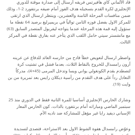
قاد الألماني كاي هافيرتس فريقه أرسنال إلى صدارة موقتة للدوري
الإنجليزي لكرة القدم بتسجيله هدف الفوز أمام ضيفه برنتفورد 2-1، وذلك
ضمن منافسات المرحلة الثامنة والعشرين، وينتظر ارسنال الذي ارتقى
للمركز الاول بفضل فوزه الثامن توالياً في بريميرليغ برصيد 64 نقطة ما
ستؤول إليه قمة هذه المرحلة عندما يتواجه ليفربول المتصدر السابق (63)
مع مانشستر سيتي حامل اللقب الذي يتأخر عنه بفارق نقطة في المركز
الثالث.
واضطر ارسنال لتعويض خطأ فادح من حارسه العائد للدفاع عن عرينه
آرون رامسدال للخروج بالنقاط الثلاث، بعدما فشل في تشتيت كرة
لتصطدم بقدم الكونغولي يواني ويسا وتدخل المرمى (45+4)، مدركاً
التعادل رداً على هدف التقدم من رأسية ديكلان رايس بعد تمريرة من بن
وايت (19).
وشارك الحارس الإنجليزي أساسيا للمرة الثانية فقط في الدوري منذ 25
سبتمبر الماضي ومباراته أمام برنتفورد بالذات، كون الحارس المعار
الإسباني ديفيد رايا غير مؤهل للمشاركة ضد ناديه الأم.
وعوّض رامسدال هفوة الشوط الاول بعد الاستراحة، فتصدى لتسديدة