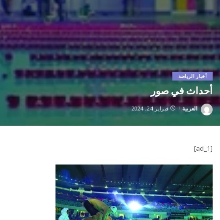
أخبار الرياضة
أحداث في صور
العربية
فبراير 24, 2024
Posted
by
[ad_1]