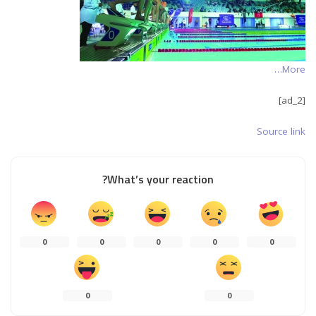
More…
[ad_2]
Source link
What’s your reaction?
0
0
0
0
0
0
0