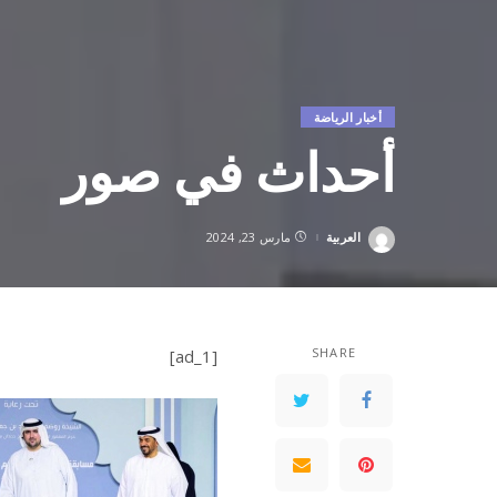
أخبار الرياضة
أحداث في صور
العربية
مارس 23, 2024
Posted
by
SHARE
[ad_1]