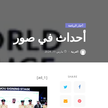
أخبار الرياضة
أحداث في صور
العربية
مارس 11, 2024
Posted
by
SHARE
[ad_1]