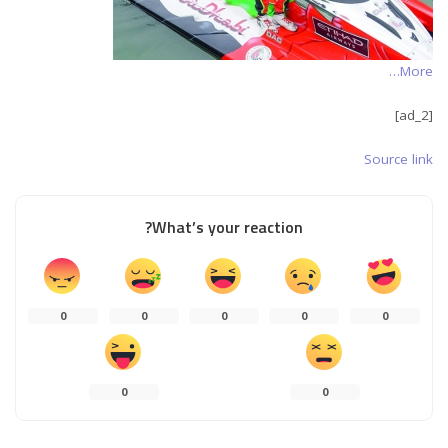
More…
[ad_2]
Source link
What’s your reaction?
0
0
0
0
0
0
0