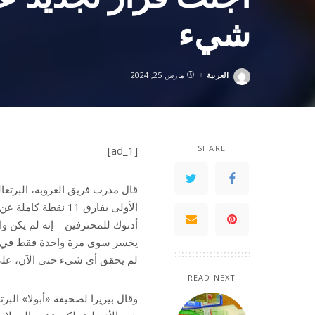
شيء
العربية
مارس 25, 2024
Posted
by
SHARE
[ad_1]
قال مدرب فريق العروبة، البرتغال
الأولى بفارق 11 نق
أدنوك للمحترفين – إنه لم يكن واث
لم يحقق أي شيء حتى الآن، على 
READ NEXT
وقال بيريرا لصحيفة «أبولا» البرت