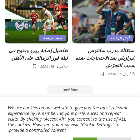
أخبار الرياضة
أخبار الرياضة
استقالة مدرب سانتوس
تفاصيل إصابة زيزو وفتوح في
البرازيلي بعد الاحتجاجات ضده
ليلة فوز الزمالك على الأهلي
بسبب التحرّش
أبريل 16, 2024
أبريل 16, 2024
Load More
We use cookies on our website to give you the most relevant
فيفو نيوز
>
Blog
>
أخبار الرياضة
>
النصر لا يخشى الهلال.. ونعلم نقاط قوته وضعفه
experience by remembering your preferences and repeat
visits. By clicking “Accept All”, you consent to the use of ALL
the cookies. However, you may visit "Cookie Settings" to
provide a controlled consent.