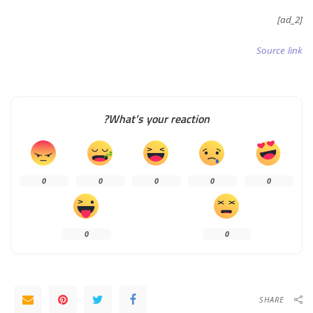
[ad_2]
Source link
What’s your reaction?
0
0
0
0
0
0
0
SHARE