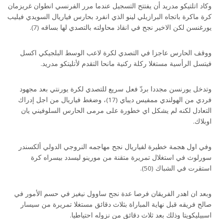
وكاد اتلتيكو مدريد أن يفتتح التسجيل عندما مرر الفرنسي انطوان غريزمان
كرة ماكرة باتجاه البرازيلي لينو الذي انفرد بحارس فياريال السويدي فيليب
يورغنسن لكن الاخير نجح في انقاذ محاولته بالتصدي لها بساقه (7).
ووقف الحارس عاجزا في التصدي لكرة لاعب الوسط البلجيكي اكسل
فيتسل الرأسية مستغلا ركلة ركنية مانحا التقدم لأتليتكو مدريد.
وتدخل يورنسن مجددا بردّ فعل سريع للتصدي لكرة يورنتي بعد مجهود
فردي من الهولندي ممفيس ديباي (17)، وضغط فياريال من اجل إدراك
التعادل لكنه لم يشكل اي خطورة على مرمى الحارس السلوفيني يان
اوبلاك.
وفي اول هجمة خطيرة لفياريال نجح مهاجمه النروجي الدولي ألكسندر
سورلوث في استغلال تمريرة متقنة من مورينو ليسدد بيسراه كرة
استقرت في الشباك (50).
وبعد ان اهدر الفريقان فرصا عدة نجح ساوول نيغيز في حسم الأمور في
صالح فريقه قبل نهاية المباراة بثلاث دقائق مستغلا تمريرة من سيسار
اسبيليكويتا وذلك بعد ثلاث دقائق من نزوله احتياطيا.