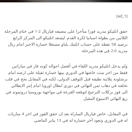
[ad_1]
حقق اتلتيكو مدريد فوزا متأخرا على مضيفه فياريال 2-1 في ختام المرحلة
الثلاثين من بطولة اسبانيا لكرة القدم. ليصعد اتلتيكو الى المركز الرابع
برصيد 58 نقطة على حساب اتلتيك بلباو مستغلا خسارة الاخير امام ريال
مدريد 0-2 في هذه المرحلة.
ولم يدخل اتلتيكو مدريد اللقاء في أفضل احواله كونه فاز في مباراتين
فقط من اخر ست خاضها في الدوري بينها خسارة ثقيلة على ارضه امام
برشلونة بثلاثية نظيفة قبل التوقف الدولي، لكنه في المقابل نجح في قلب
تخلفه في ذهاب ثمن النهائي في دوري ابطال اوروبا امام إنتر الايطالي
الى فوز بركلات الترجيح لتوقعه القرعة في مواجهة بوروسيا دروتموند في
ربع النهائي الاسبوع المقبل.
في المقابل، خاض فياريال المباراة بعد ان حقق الفوز في اخر 4 مباريات
له في الدوري وتعود آخر خسارة له في 13 يناير الماضي.