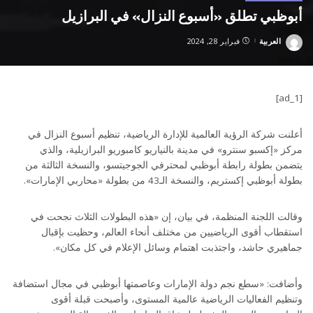
أبوظبي تطلق «أسبوع النزال» في البرازيل
العربية
فبراير 28, 2024
Posted
by
[ad_1]
أعلنت شركة الرؤية العالمية للإدارة الرياضية، تنظيم أسبوع النزال في
مركز «إكسبو سنترو» في مدينة بالنياريو كامبوريو البرازيلية، والذي
يتضمن بطولة رابطة أبوظبي لمحترفي الجوجيتسو، والنسخة الثالثة من
بطولة أبوظبي إكستريم، والنسخة الـ43 من بطولة «محاربي الإمارات».
وقالت اللجنة المنظمة، في بيان، إن «هذه البطولات الثلاث نجحت في
استقطاب أقوى الرياضيين من مختلف أنحاء العالم، وحظيت بإقبال
جماهيري حاشد، واجتذبت اهتمام وسائل الإعلام في كل مكان».
وأضافت: «سطع نجم دولة الإمارات وعاصمتها أبوظبي في مجال استضافة
وتنظيم الفعاليات الرياضية عالمية المستوى، وأصبحت قبلة أقوى