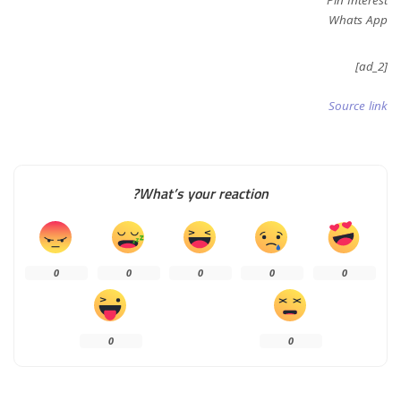
Whats App
[ad_2]
Source link
What’s your reaction?
0
0
0
0
0
0
0