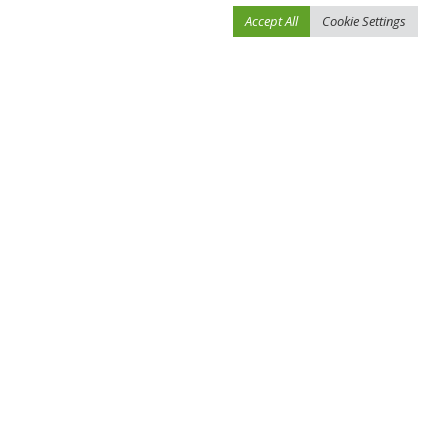
Accept All
Cookie Settings
احفظ اسمي، بريدي الإلكتروني، والموقع الإلكتروني في هذا المتصفح لاستخدامها المرة
المقبلة في تعليقي.
You Might Also Enjoy