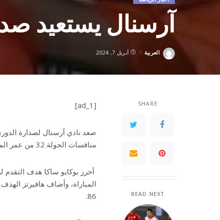
آرسنال يستعيد صدار
العربية
أبريل 7, 2024
Posted
by
SHARE
[ad_1]
منافسات الجولة 32 من عمر المسابقة.
READ NEXT
86.