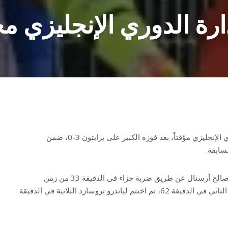
ة الدوري الإنجليزي مجد
صعد نادي آرسنال لصدارة الدوري الإنجليزي مؤقتاً، بعد فوزه الكبير على برايتون 3-0، ضمن
أحرز بوكايو ساكا هدف التقدم لصالح آرسنال عن طريق ضربة جزاء فى الدقيقة 33 من زمن
المباراة، وأضاف هافيرتز الهدف الثاني في الدقيقة 62، ثم اختتم لياندرو تروسارد الثلاثية في الدقيقة