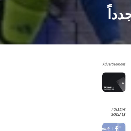
داً
–
Advertisement
–
FOLLOW
SOCIALS
Facebook
LIKE