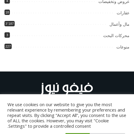
عروض وتخفيضات
4
عقارات
18
مال وأعمال
3٬187
محركات البحث
3
منوعات
227
We use cookies on our website to give you the most
relevant experience by remembering your preferences and
repeat visits. By clicking “Accept All”, you consent to the use
of ALL the cookies. However, you may visit "Cookie
أعلن على موقعنا
من نحن
اتصل بنا
اتفاقية الاستخدام
koora live
Settings" to provide a controlled consent.