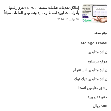
إطلاق تحديثات شاملة: منصة PDFWEP تعزز ريادتها
بأدوات متطورة لضغط وحماية وتخصيص الملفات مجاناً
يوليو 11, 2026
مواقع صديقة
Malaga Travel
زيادة متابعين
موقع برستيج
زيادة متابعين انستقرام
زيادة متابعين تيك توك
رشق متابعين انستا
حقيبة تدريبية
500 ريال