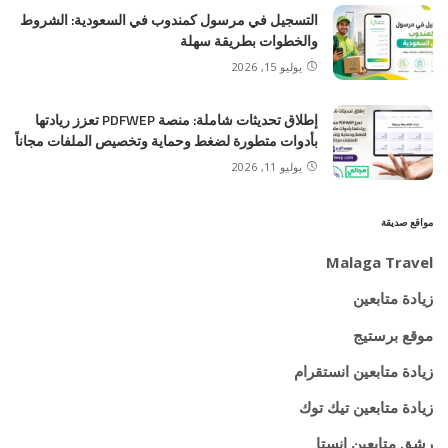
التسجيل في مرسول كمندوب في السعودية: الشروط
والخطوات بطريقة سهلة
يوليو 15, 2026
إطلاق تحديثات شاملة: منصة PDFWEP تعزز ريادتها
بأدوات متطورة لضغط وحماية وتخصيص الملفات مجاناً
يوليو 11, 2026
مواقع صديقة
Malaga Travel
زيادة متابعين
موقع برستيج
زيادة متابعين انستقرام
زيادة متابعين تيك توك
رشق متابعين انستا